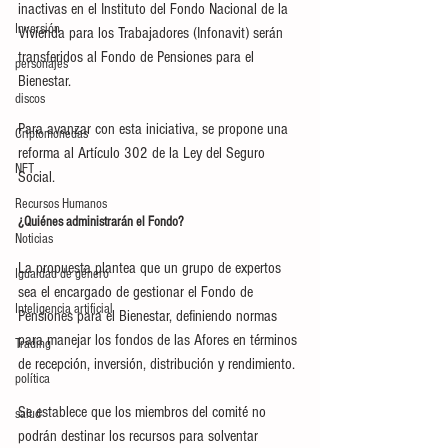
inactivas en el Instituto del Fondo Nacional de la 
Inversión
Vivienda para los Trabajadores (Infonavit) serán 
transferidos al Fondo de Pensiones para el 
personajes
Bienestar.
discos
Para avanzar con esta iniciativa, se propone una 
Criptomonedas
reforma al Artículo 302 de la Ley del Seguro 
NFT
Social.
Recursos Humanos
¿Quiénes administrarán el Fondo?
Noticias
La propuesta plantea que un grupo de expertos 
Igualdad de género
sea el encargado de gestionar el Fondo de 
Inteligencia artificial
Pensiones para el Bienestar, definiendo normas 
para manejar los fondos de las Afores en términos 
Trading
de recepción, inversión, distribución y rendimiento.
política
Se establece que los miembros del comité no 
salud
podrán destinar los recursos para solventar 