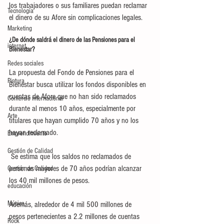
los trabajadores o sus familiares puedan reclamar 
Tecnología
el dinero de su Afore sin complicaciones legales.
Marketing
¿De dónde saldrá el dinero de las Pensiones para el 
internet
Bienestar?
Redes sociales
La propuesta del Fondo de Pensiones para el 
Pintura
Bienestar busca utilizar los fondos disponibles en 
cuentas de Afore que no han sido reclamados 
Comercio internacional
durante al menos 10 años, especialmente por 
Arte
titulares que hayan cumplido 70 años y no los 
hayan reclamado.
Emprendimiento
Gestión de Calidad
 Se estima que los saldos no reclamados de 
personas mayores de 70 años podrían alcanzar 
Gestión de Calidad
los 40 mil millones de pesos.
educación
Música
Además, alrededor de 4 mil 500 millones de 
pesos pertenecientes a 2.2 millones de cuentas 
Rock