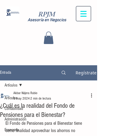
RPJM
Asesoría en Negocios
Regístrate
Entrada
Artículos
Akbar Nájera Rubio
Artículos
5 may 2024
2 min de lectura
¿Cuál es la realidad del Fondo de
Contabilidad
Pensiones para el Bienestar?
Administración
El Fondo de Pensiones para el Bienestar tiene 
Economía
como finalidad aprovechar los ahorros no 