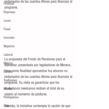
reclamados de las cuentas Afores para financiar el 
Finanzas
programa.
Empresas
Leyes
Fiscal
Inversión
Negocios
Laboral
La propuesta del Fondo de Pensiones para el 
Historia
Bienestar, presentada por legisladores de Morena, 
tiene como finalidad aprovechar los ahorros no 
Cultura
reclamados de las cuentas Afores para financiar el 
Tradiciones
programa. Su meta es garantizar que los 
ciudadanos mexicanos reciban el total de su 
México
salario al momento de jubilarse.
Prehispánico
Además, la iniciativa contempla la opción de que 
Cine