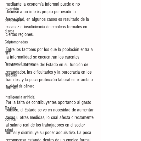
mediante la economía informal puede o no 
Inversión
deberse a un interés propio por evadir la 
formalidad, en algunos casos es resultado de la 
personajes
escasez o insuficiencia de empleos formales en 
discos
ciertas regiones.
Criptomonedas
Entre los factores por los que la población entra a 
NFT
la informalidad se encuentran los carentes 
Recursos Humanos
controles por parte del Estado en su función de 
recaudador, las dificultades y la burocracia en los 
Noticias
trámites, y la poca protección laboral en el ámbito 
Igualdad de género
formal.
Inteligencia artificial
Por la falta de contribuyentes aportando al gasto 
Trading
público, el Estado se ve en necesidad de aumentar 
tasas u otras medidas, lo cual afecta directamente 
política
al salario real de los trabajadores en el sector 
salud
formal y disminuye su poder adquisitivo. La poca 
recompensa estando dentro de un empleo formal, 