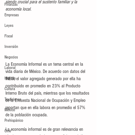
siendo crucial para el sustento familiar y la 
Finanzas
economía local.
Empresas
Leyes
Fiscal
Inversión
Negocios
La Economía Informal es un tema central en la 
Laboral
vida diaria de México. De acuerdo con datos del 
Historia
INEGI, el valor agregado generado por ella ha 
contribuido en promedio en 23% al Producto 
Cultura
Interno Bruto del país, mientras que los resultados 
Tradiciones
de la Encuesta Nacional de Ocupación y Empleo 
reportan que en ella labora en promedio el 57% 
México
de la población ocupada.
Prehispánico
La economía informal es de gran relevancia en 
Cine