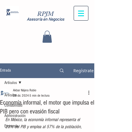
RPJM
Asesoría en Negocios
Regístrate
Entrada
Artículos
Akbar Nájera Rubio
Artículos
26 dic 2024
5 min de lectura
Economía informal, el motor que impulsa el
Contabilidad
PIB pero con evasión fiscal
Administración
En México, la economía informal representa el 
Economía
23% del PIB y emplea al 57% de la población, 