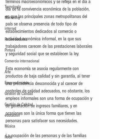
términos macroeconómicos y se refleja en el día a 
Tecnología
día de la convivencia económica de la población, 
en que las principales zonas metropolitanas del 
Marketing
país se observa presencia de todo tipo de 
internet
establecimientos dedicados al comercio o 
actividad económica informal, en la que sus 
Redes sociales
trabajadores carecen de las prestaciones laborales 
Pintura
y seguridad social que se establecen la ley.
Comercio internacional
Esta economía se asocia regularmente con 
Arte
productos de baja calidad y sin garantía, al tener 
Emprendimiento
una procedencia desconocida y al carecer de 
controles de calidad adecuados, no obstante, los 
Gestión de Calidad
empleos informales son una forma de ocupación y 
Gestión de Calidad
de generación de ingresos familiares, y en 
ocasiones son la única forma que tienen las 
educación
personas para satisfacer sus necesidades.
Música
La ocupación de las personas y de las familias 
Rock