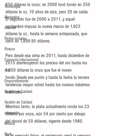
850 dólares la onza; en 2000 tocó fondo en 250 
Tecnología
dólares la oz, 10 años de alza, pero 20 de caída. 
Marketing
El segundo fue de 2000 a 2011, y aquel 
septiembre impuso la nueva marca de 1,923 
internet
dólares la oz., hasta la semana antepasada, que 
Redes sociales
cerró en 1,899.95 dólares. 
Pintura
Pero desde esa cima en 2011, hasta diciembre de 
Comercio internacional
2015 disminuyeron los precios del oro hasta los 
1,050 dólares la onza que fue el nuevo 
Arte
fondo. Desde ese punto y hasta la fecha la tercera 
Emprendimiento
tendencia mayor volvió hasta los nuevos máximos 
históricos. 
Gestión de Calidad
Gestión de Calidad
Mientras tanto, la plata actualmente ronda los 23 
educación
dólares por onza, aún 54 por ciento por debajo 
del récord de 50 dólares, vigente desde 1980. 
Música
Rock
En el mercado físico, el centenario cerró la semana 