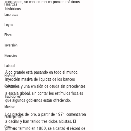
mexicanos, se encuentran en precios máximos 
Finanzas
históricos.
Empresas
Leyes
Fiscal
Inversión
Negocios
Laboral
Algo grande está pasando en todo el mundo, 
Historia
inyección masiva de liquidez de los bancos 
centrales y una emisión de deuda sin precedentes 
Cultura
a escala global, sin contar los estímulos fiscales 
Tradiciones
que algunos gobiernos están ofreciendo. 
México
Los precios del oro, a partir de 1971 comenzaron 
Prehispánico
a oscilar y han tenido tres ciclos alcistas. El 
Cine
primero terminó en 1980, se alcanzó el récord de 