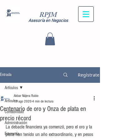
RPJM
Asesoría en Negocios
Regístrate
Entrada
Artículos
Akbar Nájera Rubio
Artículos
17 ago 2020
4 min de lectura
Centenario de oro y Onza de plata en
Contabilidad
precio récord
Administración
La debacle financiera ya comenzó, pero el oro y la 
Economía
plata han tenido un año extraordinario, y en pesos 