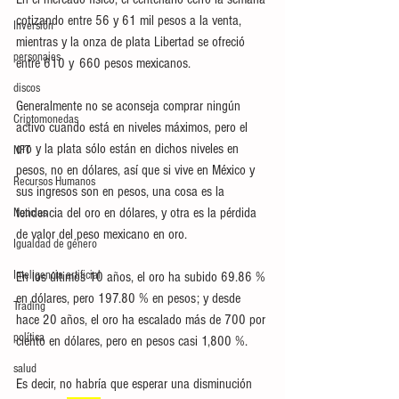
cotizando entre 56 y 61 mil pesos a la venta, 
Inversión
mientras y la onza de plata Libertad se ofreció 
personajes
entre 610 y  660 pesos mexicanos. 
discos
Generalmente no se aconseja comprar ningún 
Criptomonedas
activo cuando está en niveles máximos, pero el 
oro y la plata sólo están en dichos niveles en 
NFT
pesos, no en dólares, así que si vive en México y 
Recursos Humanos
sus ingresos son en pesos, una cosa es la 
tendencia del oro en dólares, y otra es la pérdida 
Noticias
de valor del peso mexicano en oro. 
Igualdad de género
Inteligencia artificial
En los últimos 10 años, el oro ha subido 69.86 % 
en dólares, pero 197.80 % en pesos; y desde 
Trading
hace 20 años, el oro ha escalado más de 700 por 
política
ciento en dólares, pero en pesos casi 1,800 %. 
salud
Es decir, no habría que esperar una disminución 