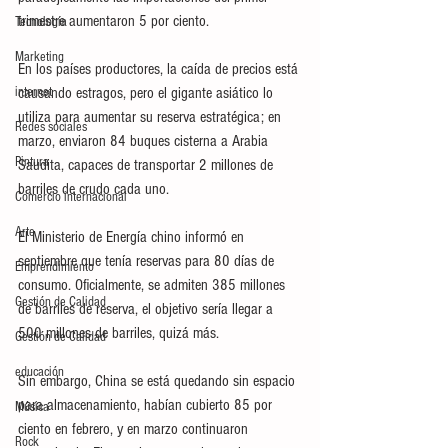
trimestre aumentaron 5 por ciento.
Tecnología
Marketing
En los países productores, la caída de precios está 
internet
causando estragos, pero el gigante asiático lo 
utiliza para aumentar su reserva estratégica; en 
Redes sociales
marzo, enviaron 84 buques cisterna a Arabia 
Pintura
Saudita, capaces de transportar 2 millones de 
barriles de crudo cada uno.
Comercio internacional
Arte
El Ministerio de Energía chino informó en 
septiembre que tenía reservas para 80 días de 
Emprendimiento
consumo. Oficialmente, se admiten 385 millones 
Gestión de Calidad
de barriles de reserva, el objetivo sería llegar a 
500 millones de barriles, quizá más.
Gestión de Calidad
educación
Sin embargo, China se está quedando sin espacio 
para almacenamiento, habían cubierto 85 por 
Música
ciento en febrero, y en marzo continuaron 
Rock