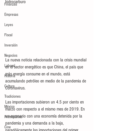
hidrocarburo
Finanzas
Empresas
Leyes
Fiscal
Inversión
Negocios
La nueva noticia relacionada con la crisis mundial 
Laboral
en el sector energético es que China, el país que 
más energía consume en el mundo, está 
Historia
acumulando petróleo en medio de la pandemia de 
Cultura
Coronavirus.
Tradiciones
Las importaciones subieron un 4.5 por ciento en 
México
marzo con respecto a el mismo mes de 2019. En 
un escenario con una economía detenida por la 
Prehispánico
pandemia y una demanda a la baja, 
Cine
paradójicamente las importaciones del primer 