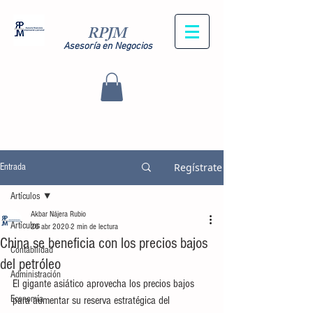
RPJM
Asesoría en Negocios
Regístrate
Entrada
Artículos
Akbar Nájera Rubio
Artículos
26 abr 2020
2 min de lectura
China se beneficia con los precios bajos
Contabilidad
del petróleo
Administración
El gigante asiático aprovecha los precios bajos 
Economía
para aumentar su reserva estratégica del 