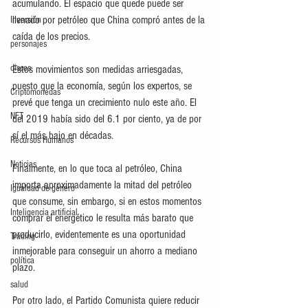
acumulando. El espacio que quede puede ser 
llenado por petróleo que China compró antes de la 
Inversión
caída de los precios.
personajes
discos
Estos movimientos son medidas arriesgadas, 
puesto que la economía, según los expertos, se 
Criptomonedas
prevé que tenga un crecimiento nulo este año. El 
NFT
del 2019 había sido del 6.1 por ciento, ya de por 
sí el más bajo en décadas.
Recursos Humanos
Noticias
Finalmente, en lo que toca al petróleo, China 
importa aproximadamente la mitad del petróleo 
Igualdad de género
que consume, sin embargo, si en estos momentos 
Inteligencia artificial
comprar el energético le resulta más barato que 
producirlo, evidentemente es una oportunidad 
Trading
inmejorable para conseguir un ahorro a mediano 
política
plazo.
salud
Por otro lado, el Partido Comunista quiere reducir 