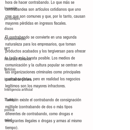
hora de hacer contrabando. Lo que más se 
Inversión
contrabandea son artículos cotidianos que uno 
cree que son comunes y que, por lo tanto, causan 
personajes
mayores pérdidas en ingresos fiscales.
discos
El contrabando se convierte en una segunda 
Criptomonedas
naturaleza para los empresarios, que toman 
NFT
productos acabados y los tergiversan para ofrecer 
la tarifa más barata posible. Los medios de 
Recursos Humanos
comunicación y la cultura popular se centran en 
Noticias
las organizaciones criminales como principales 
contrabandistas, pero en realidad los negocios 
Igualdad de género
legítimos son los mayores infractores.
Inteligencia artificial
También existe el contrabando de consignación 
Trading
múltiple (contrabando de dos o más tipos 
política
diferentes de contrabando, como drogas e 
salud
inmigrantes ilegales o drogas y armas al mismo 
tiempo).