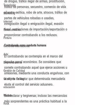
de drogas, tráfico ilegal de armas, prostitución, 
Tecnología
tráfico de personas, secuestro, comercio de vida 
silvestre exótica, robo de arte, atracos, tráfico de 
Marketing
partes de vehículos robadas o usadas, 
internet
inmigración ilegal o emigración ilegal, evasión 
fiscal, restricciones de importación/exportación o 
Redes sociales
proporcionar contrabando a los reclusos.
Pintura
Contrabando como conducta humana
Comercio internacional
Arte
El contrabando se contempla en el marco del 
derecho penal económico. Se considera que 
Emprendimiento
comete contrabando aquel que ejerce acciones u 
Gestión de Calidad
omisiones, mediante una conducta engañosa, con 
el objeto de lograr que determinada mercadería 
Gestión de Calidad
eluda el control del servicio aduanero.
educación
Música
Subdeclarar y tergiversar, incluso las mercancías 
más sorprendentes es una práctica habitual a la 
Rock