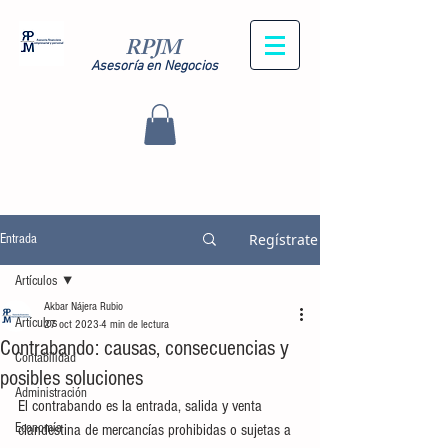
RPJM
Asesoría en Negocios
Regístrate
Entrada
Artículos
Akbar Nájera Rubio
Artículos
27 oct 2023
4 min de lectura
Contrabando: causas, consecuencias y
Contabilidad
posibles soluciones
Administración
El contrabando es la entrada, salida y venta 
Economía
clandestina de mercancías prohibidas o sujetas a 