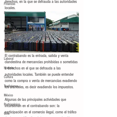
derechos, en la que se defrauda a las autoridades 
Finanzas
locales. 
Empresas
Leyes
Fiscal
Inversión
Negocios
El contrabando es la entrada, salida y venta 
Laboral
clandestina de mercancías prohibidas o sometidas 
Historia
a derechos en el que se defrauda a las 
autoridades locales. También se puede entender 
Cultura
como la compra o venta de mercancías evadiendo 
Tradiciones
los aranceles, es decir evadiendo los impuestos.
México
Algunas de las principales actividades que 
Prehispánico
incursionan en el contrabando son: la 
participación en el comercio ilegal, como el tráfico 
Cine