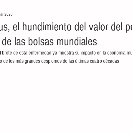
mar 2020
aboral
Historia
Cultura
Tradiciones
México
us, el hundimiento del valor del p
 de las bolsas mundiales
eting
internet
Redes sociales
Pintura
Come
el brote de esta enfermedad ya muestra su impacto en la economía mun
 de los más grandes desplomes de las últimas cuatro décadas
Gestión de Calidad
Gestión de Calidad
educación