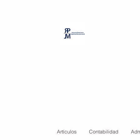
PP Room Massage
RPJM Consul
Artículos
Contabilidad
Adm