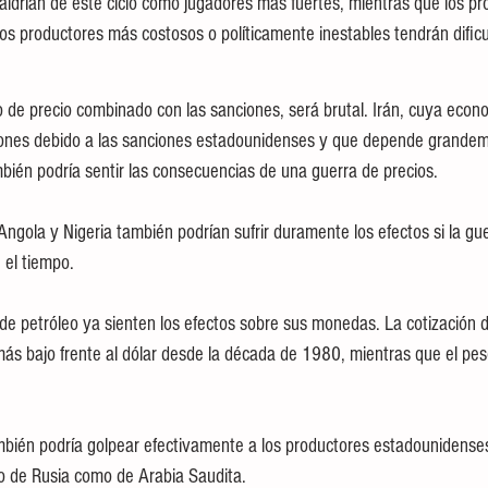
drían de este ciclo como jugadores más fuertes, mientras que los pr
ros productores más costosos o políticamente inestables tendrán dificu
 de precio combinado con las sanciones, será brutal. Irán, cuya econ
ones debido a las sanciones estadounidenses y que depende grandem
bién podría sentir las consecuencias de una guerra de precios.
Angola y Nigeria también podrían sufrir duramente los efectos si la gue
 el tiempo.
de petróleo ya sienten los efectos sobre sus monedas. La cotización d
ás bajo frente al dólar desde la década de 1980, mientras que el pe
mbién podría golpear efectivamente a los productores estadounidenses
to de Rusia como de Arabia Saudita.