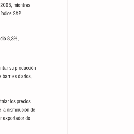
e 2008, mientras 
 índice S&P 
edió 8,3%, 
ntar su producción 
barriles diarios, 
alar los precios 
 la disminución de 
or exportador de 