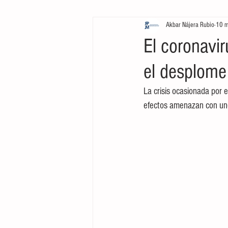
Akbar Nájera Rubio
10 
Inversión
Negocios
L
El coronavir
el desplome
Cine
Tecnología
Mark
La crisis ocasionada por 
efectos amenazan con uno
Arte
Emprendimiento
Inversión