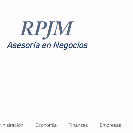
RPJM
Asesoría en Negocios
toría
Nosotros
More
inistración
Economía
Finanzas
Empresas