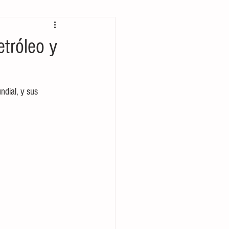
Prehispánico
etróleo y
rcio internacional
dial, y sus 
Música
Rock