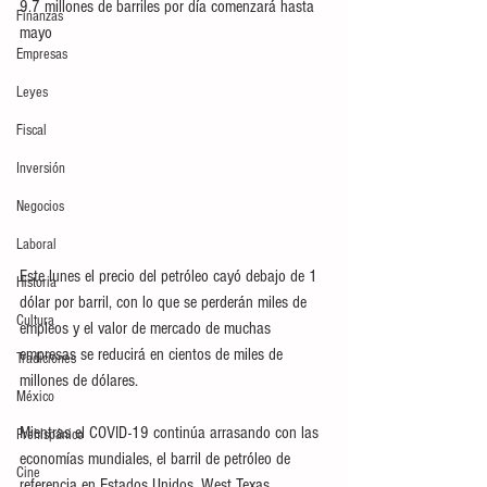
9.7 millones de barriles por día comenzará hasta 
Finanzas
mayo
Empresas
Leyes
Fiscal
Inversión
Negocios
Laboral
Este lunes el precio del petróleo cayó debajo de 1 
Historia
dólar por barril, con lo que se perderán miles de 
Cultura
empleos y el valor de mercado de muchas 
empresas se reducirá en cientos de miles de 
Tradiciones
millones de dólares.
México
Mientras el COVID-19 continúa arrasando con las 
Prehispánico
economías mundiales, el barril de petróleo de 
Cine
referencia en Estados Unidos, West Texas 