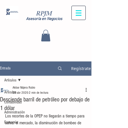
RPJM
Asesoría en Negocios
Regístrate
Entrada
Artículos
Akbar Nájera Rubio
Artículos
20 abr 2020
2 min de lectura
Desciende barril de petróleo por debajo de
Contabilidad
1 dólar
Administración
Los recortes de la OPEP no llegarán a tiempo para 
Economía
salvar el mercado, la disminución de bombeo de 