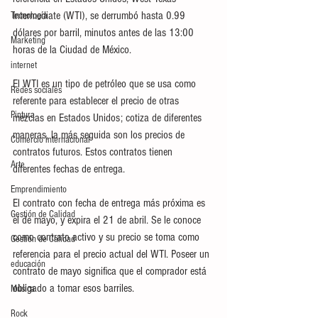
Intermediate (WTI), se derrumbó hasta 0.99 
Tecnología
dólares por barril, minutos antes de las 13:00 
Marketing
horas de la Ciudad de México.
internet
El WTI es un tipo de petróleo que se usa como 
Redes sociales
referente para establecer el precio de otras 
Pintura
mezclas en Estados Unidos; cotiza de diferentes 
maneras, la más seguida son los precios de 
Comercio internacional
contratos futuros. Estos contratos tienen 
Arte
diferentes fechas de entrega.
Emprendimiento
El contrato con fecha de entrega más próxima es 
Gestión de Calidad
el de mayo, y expira el 21 de abril. Se le conoce 
como contrato activo y su precio se toma como 
Gestión de Calidad
referencia para el precio actual del WTI. Poseer un 
educación
contrato de mayo significa que el comprador está 
obligado a tomar esos barriles.
Música
Rock