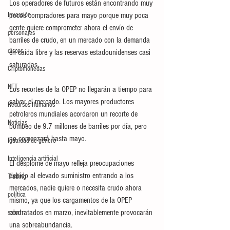
Los operadores de futuros están encontrando muy 
pocos compradores para mayo porque muy poca 
Inversión
gente quiere comprometer ahora el envío de 
personajes
barriles de crudo, en un mercado con la demanda 
discos
en caída libre y las reservas estadounidenses casi 
saturadas.
Criptomonedas
NFT
Los recortes de la OPEP no llegarán a tiempo para 
salvar el mercado. Los mayores productores 
Recursos Humanos
petroleros mundiales acordaron un recorte de 
Noticias
bombeo de 9.7 millones de barriles por día, pero 
no comenzará hasta mayo. 
Igualdad de género
Inteligencia artificial
El desplome de mayo refleja preocupaciones 
debido al elevado suministro entrando a los 
Trading
mercados, nadie quiere o necesita crudo ahora 
política
mismo, ya que los cargamentos de la OPEP 
contratados en marzo, inevitablemente provocarán 
salud
una sobreabundancia.