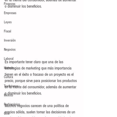
Finanzas
o disminuir los beneficios. 
Empresas
Leyes
Fiscal
Inversión
Negocios
Laboral
Es importante tener claro que una de las 
Historia
estrategias de marketing que más importancia 
tienen en el éxito o fracaso de un proyecto es el 
Cultura
precio, porque sirve para posicionar los productos 
Tradiciones
en la mente del consumidor, además de aumentar 
o disminuir los beneficios. 
México
Prehispánico
Muchos negocios carecen de una política de 
precios sólida, suelen tomar las decisiones de un 
Cine