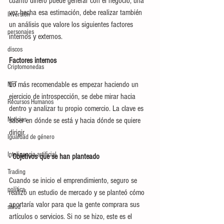
cuánto dinero puede generar con el negocio, una 
vez hecha esa estimación, debe realizar también 
Inversión
un análisis que valore los siguientes factores 
personajes
internos y externos. 
discos
Factores internos
Criptomonedas
Lo más recomendable es empezar haciendo un 
NFT
ejercicio de introspección, se debe mirar hacia 
Recursos Humanos
dentro y analizar tu propio comercio. La clave es 
Noticias
saber en dónde se está y hacia dónde se quiere 
dirigir. 
Igualdad de género
Inteligencia artificial
- Objetivos que se han planteado
Trading
Cuando se inicio el emprendimiento, seguro se 
política
realizó un estudio de mercado y se planteó cómo 
aportaría valor para que la gente comprara sus 
salud
artículos o servicios. Si no se hizo, este es el 