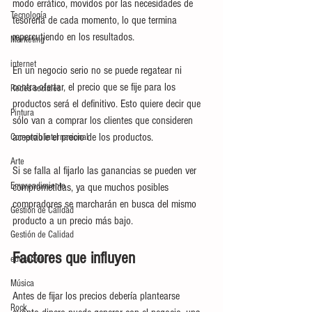
modo errático, movidos por las necesidades de 
Tecnología
tesorería de cada momento, lo que termina 
repercutiendo en los resultados. 
Marketing
internet
En un negocio serio no se puede regatear ni 
contra-ofertar, el precio que se fije para los 
Redes sociales
productos será el definitivo. Esto quiere decir que 
Pintura
sólo van a comprar los clientes que consideren 
aceptable el precio de los productos. 
Comercio internacional
Arte
Si se falla al fijarlo las ganancias se pueden ver 
Emprendimiento
comprometidas, ya que muchos posibles 
compradores se marcharán en busca del mismo 
Gestión de Calidad
producto a un precio más bajo. 
Gestión de Calidad
Factores que influyen 
educación
Música
Antes de fijar los precios debería plantearse 
Rock