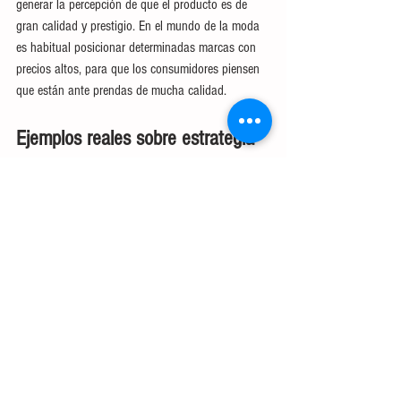
generar la percepción de que el producto es de 
gran calidad y prestigio. En el mundo de la moda 
es habitual posicionar determinadas marcas con 
precios altos, para que los consumidores piensen 
que están ante prendas de mucha calidad.
Ejemplos reales sobre estrategia 
de precios
Zara: Esta estrategia ha funcionado tan bien que 
muchas multinacionales del sector de la moda la 
han replicado. El secreto del éxito reside en la 
estrategia de precios diferenciales en función de la 
localización geográfica. De ese modo, Zara puede 
adaptar el precio de cada prenda al poder 
adquisitivo de los distintos países. Por ejemplo, el 
mismo artículo se venderá a un precio más alto en 
Estados Unidos que en la India.