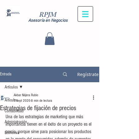
RPJM
Asesoría en Negocios
Regístrate
Entrada
Artículos
Akbar Nájera Rubio
Artículos
7 sept 2020
8 min de lectura
Estrategias de fijación de precios
Contabilidad
Una de las estrategias de marketing que más 
Administración
importancia tienen en el éxito de un proyecto es el 
precio, porque sirve para posicionar los productos 
Economía
en la mente del consumidor, además de aumentar 