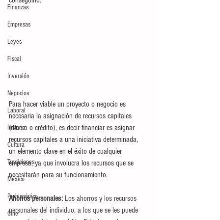
Finanzas
Empresas
Leyes
Fiscal
Inversión
Negocios
Para hacer viable un proyecto o negocio es 
Laboral
necesaria la asignación de recursos capitales 
(dinero o crédito), es decir financiar es asignar 
Historia
recursos capitales a una iniciativa determinada, 
Cultura
un elemento clave en el éxito de cualquier 
Tradiciones
empresa, ya que involucra los recursos que se 
necesitarán para su funcionamiento.
México
Prehispánico
Ahorros personales: 
Los ahorros y los recursos 
personales del individuo, a los que se les puede 
Cine