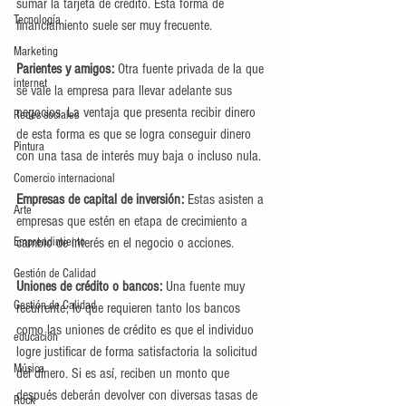
sumar la tarjeta de crédito. Esta forma de 
Tecnología
financiamiento suele ser muy frecuente.
Marketing
Parientes y amigos: 
Otra fuente privada de la que 
internet
se vale la empresa para llevar adelante sus 
negocios. La ventaja que presenta recibir dinero 
Redes sociales
de esta forma es que se logra conseguir dinero 
Pintura
con una tasa de interés muy baja o incluso nula.
Comercio internacional
Empresas de capital de inversión: 
Estas asisten a 
Arte
empresas que estén en etapa de crecimiento a 
Emprendimiento
cambio de interés en el negocio o acciones.
Gestión de Calidad
Uniones de crédito o bancos: 
Una fuente muy 
Gestión de Calidad
recurrente; lo que requieren tanto los bancos 
como las uniones de crédito es que el individuo 
educación
logre justificar de forma satisfactoria la solicitud 
Música
del dinero. Si es así, reciben un monto que 
después deberán devolver con diversas tasas de 
Rock