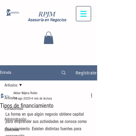
RPJM
Asesoría en Negocios
Regístrate
Entrada
Artículos
Akbar Nájera Rubio
Artículos
14 ago 2020
4 min de lectura
Tipos de financiamiento
Contabilidad
La forma en que algún negocio obtiene capital 
Administración
para emprender sus actividades se conoce como 
financiamiento. Existen distintas fuentes para 
Economía
conseguirlo.