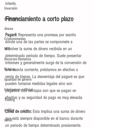
interés.
Inversión
Financiamiento a corto plazo
personajes
discos
Pagaré: 
Representa una promesa por escrito 
Criptomonedas
donde una de las partes se compromete a 
devolver la suma de dinero recibida en un 
NFT
determinado período de tiempo. Suele presentar 
Recursos Humanos
intereses y generalmente surge de la conversión de 
Noticias
una cuenta corriente, préstamos en efectivo o 
venta de bienes. La desventaja del pagaré es que 
Igualdad de género
pueden tomarse medidas legales sino son 
Inteligencia artificial
pagados. Las ventajas son que se pagan en 
efectivo y su seguridad de pago es muy elevada.
Trading
política
Línea de crédito: 
Esta implica una suma de dinero 
que está siempre disponible en el banco durante 
salud
un periodo de tiempo determinado previamente. 