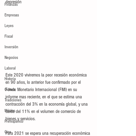
depresión
Finanzas
Empresas
Leyes
Fiscal
Inversión
Negocios
Laboral
Este 2020 viviremos la peor recesión económica 
Historia
en 90 años, lo anterior fue confirmado por el 
Fondo Monetario Internacional (FMI) en su 
Cultura
informe mas reciente, en el que se estima una 
Tradiciones
contracción del 3% en la economía global, y una 
México
caída del 11% en el volumen de comercio de 
bienes y servicios.
Prehispánico
Cine
Para 2021 se espera una recuperación económica 