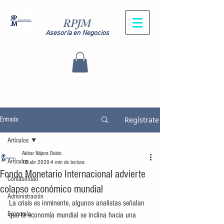
RPJM
Asesoría en Negocios
Regístrate
Entrada
Artículos
Akbar Nájera Rubio
Artículos
16 abr 2020
4 min de lectura
Fondo Monetario Internacional advierte
Contabilidad
colapso económico mundial
Administración
La crisis es inminente, algunos analistas señalan 
Economía
que la economía mundial se inclina hacia una 