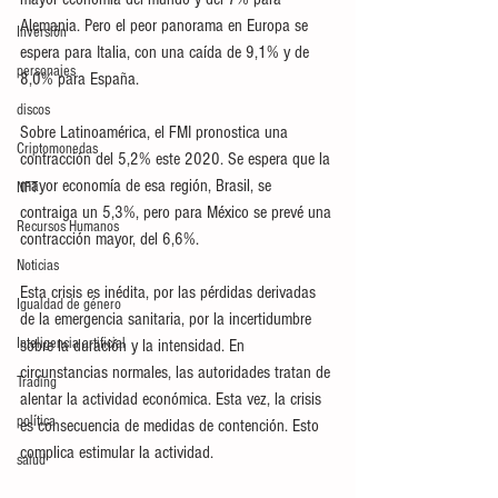
Alemania. Pero el peor panorama en Europa se 
Inversión
espera para Italia, con una caída de 9,1% y de 
personajes
8,0% para España.
discos
Sobre Latinoamérica, el FMI pronostica una 
Criptomonedas
contracción del 5,2% este 2020. Se espera que la 
mayor economía de esa región, Brasil, se 
NFT
contraiga un 5,3%, pero para México se prevé una 
Recursos Humanos
contracción mayor, del 6,6%.
Noticias
Esta crisis es inédita, por las pérdidas derivadas 
Igualdad de género
de la emergencia sanitaria, por la incertidumbre 
Inteligencia artificial
sobre la duración y la intensidad. En 
circunstancias normales, las autoridades tratan de 
Trading
alentar la actividad económica. Esta vez, la crisis 
política
es consecuencia de medidas de contención. Esto 
complica estimular la actividad.
salud