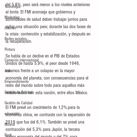
del 5,8%, pero será menor a los niveles anteriores 
Tecnología
al brote. El FMI aconseja que gobiernos y 
Marketing
autoridades de salud deben trabajar juntos para 
evitar una situación peor, durante las dos fases de 
internet
la crisis: contención y estabilización, y después en 
Redes sociales
la recuperación.
Pintura
Se habla de un declive en el PIB de Estados 
Comercio internacional
Unidos de hasta 5,9%, el peor desde 1946, 
estamos frente a un colapso en la mayor 
Arte
economía del planeta, con consecuencias para el 
Emprendimiento
resto del mundo sobre todo para aquellos más 
Gestión de Calidad
relacionados con esta nación, entre ellos México. 
Gestión de Calidad
El FMI prevé un crecimiento de 1,2%,para la 
educación
economía china, en contraste con la expansión de 
2019 que fue del 6,1%. También se prevé una 
Música
contracción del 5,3% para Japón, la tercera 
Rock
mayor economía del mundo y del 7% para 