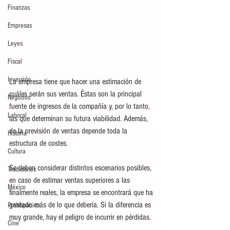
Finanzas
Empresas
Leyes
Fiscal
Inversión
La empresa tiene que hacer una estimación de 
cuáles serán sus ventas. Éstas son la principal 
Negocios
fuente de ingresos de la compañía y, por lo tanto, 
Laboral
las que determinan su futura viabilidad. Además, 
de la previsión de ventas depende toda la 
Historia
estructura de costes. 
Cultura
Se deben considerar distintos escenarios posibles, 
Tradiciones
en caso de estimar ventas superiores a las 
México
finalmente reales, la empresa se encontrará que ha 
gastado más de lo que debería. Si la diferencia es 
Prehispánico
muy grande, hay el peligro de incurrir en pérdidas.
Cine