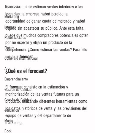
Tecnología
En cambio, si se estiman ventas inferiores a las 
logradas, la empresa habrá perdido la 
Marketing
oportunidad de ganar cuota de mercado y habrá 
internet
dejado sin abastecer su público. Ante esta falta, 
puede que muchos compradores potenciales opten 
Redes sociales
por no esperar y elijan un producto de la 
Pintura
competencia. ¿Cómo estimar las ventas? Para ello 
existe el 
forecast
.
Comercio internacional
Arte
¿Qué es el forecast?
Emprendimiento
El 
forecast
 consiste en la estimación y 
Gestión de Calidad
monitorización de las ventas futuras para un 
Gestión de Calidad
producto, utilizando diferentes herramientas como 
los datos históricos de venta y las previsiones del 
educación
equipo de ventas y del departamento de 
Música
marketing. 
Rock