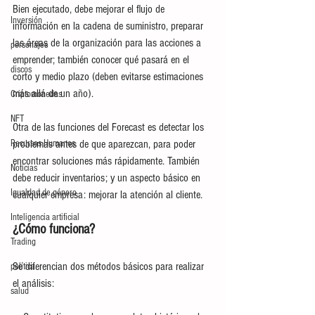
Bien ejecutado, debe mejorar el flujo de 
Inversión
información en la cadena de suministro, preparar 
las áreas de la organización para las acciones a 
personajes
emprender; también conocer qué pasará en el 
discos
corto y medio plazo (deben evitarse estimaciones 
más allá de un año).
Criptomonedas
NFT
Otra de las funciones del Forecast es detectar los 
Recursos Humanos
problemas antes de que aparezcan, para poder 
encontrar soluciones más rápidamente. También 
Noticias
debe reducir inventarios; y un aspecto básico en 
Igualdad de género
cualquier empresa: mejorar la atención al cliente.
Inteligencia artificial
¿Cómo funciona?
Trading
Se diferencian dos métodos básicos para realizar 
política
el análisis:
salud