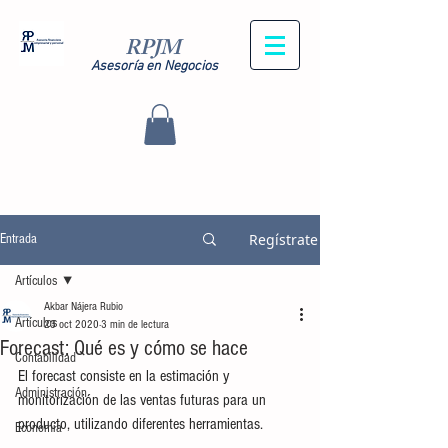
RPJM
Asesoría en Negocios
Regístrate
Entrada
Artículos
Akbar Nájera Rubio
Artículos
23 oct 2020
3 min de lectura
Forecast: Qué es y cómo se hace
Contabilidad
El forecast consiste en la estimación y 
Administración
monitorización de las ventas futuras para un 
producto, utilizando diferentes herramientas.
Economía