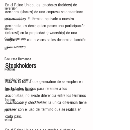
En el Reino Unido, los tenedores (holders) de 
Inversión
acciones (shares) de una empresa se denominan 
shareholders
. El término equivale a nuestro 
personajes
accionista, es decir, quien posee una participación 
discos
(interest) en la propiedad (ownership) de una 
Criptomonedas
empresa. Por ello a veces se les denomina también 
shareowners
.
NFT
Recursos Humanos
Stockholders
Noticias
Igualdad de género
Esta es la forma que generalmente se emplea en 
los Estados Unidos para referirse a los 
Inteligencia artificial
accionistas; no existe diferencia entre los términos 
Trading
shareholder
 y 
stockholder
, la única diferencia tiene 
que ver con el uso del término que se realiza en 
política
cada país.
salud