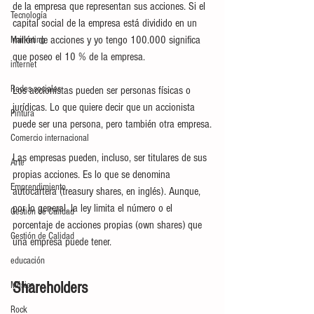
de la empresa que representan sus acciones. Si el 
Tecnología
capital social de la empresa está dividido en un 
millón de acciones y yo tengo 100.000 significa 
Marketing
que poseo el 10 % de la empresa.
internet
Redes sociales
Los accionistas pueden ser personas físicas o 
jurídicas. Lo que quiere decir que un accionista 
Pintura
puede ser una persona, pero también otra empresa.
Comercio internacional
Las empresas pueden, incluso, ser titulares de sus 
Arte
propias acciones. Es lo que se denomina 
Emprendimiento
autocartera (treasury shares, en inglés). Aunque, 
por lo general, la ley limita el número o el 
Gestión de Calidad
porcentaje de acciones propias (own shares) que 
Gestión de Calidad
una empresa puede tener.
educación
Shareholders
Música
Rock