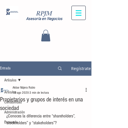
RPJM
Asesoría en Negocios
Regístrate
Entrada
Artículos
Akbar Nájera Rubio
Artículos
10 ago 2020
3 min de lectura
Propietarios y grupos de interés en una
Contabilidad
sociedad
Administración
 ¿Conoces la diferencia entre “shareholders”, 
Economía
“stockholders” y “stakeholders”? 