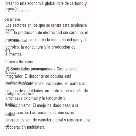
creando una economía global libre de carbono y 
Inversión
más sostenible. 
personajes
Los sectores en los que se centra esta tendencia 
discos
son: la producción de electricidad sin carbono, el 
transporte, el cambio en la industria del gas y el 
Criptomonedas
petróleo; la agricultura y la producción de 
NFT
alimentos.
Recursos Humanos
2) Sociedades preocupadas
 – Capitalismo 
Noticias
integrador: El descontento popular está 
Igualdad de género
relacionado con temas nacionales, en particular 
con las desigualdades, no tanto la percepción de 
Inteligencia artificial
amenazas externas y la tendencia al 
Trading
proteccionismo. El enojo ha dado paso a la 
preocupación. Las verdaderas amenazas 
política
emergentes son de carácter global y requieren una 
salud
cooperación multilateral.