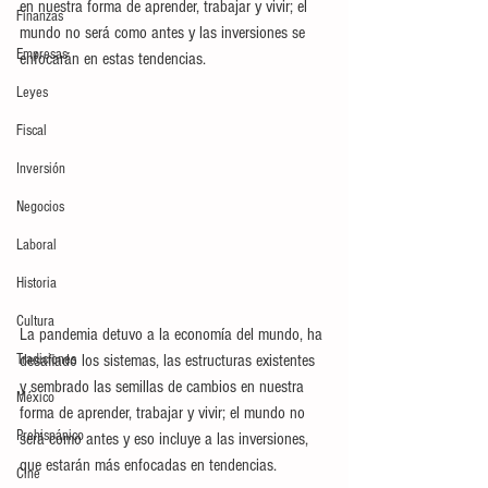
en nuestra forma de aprender, trabajar y vivir; el 
Finanzas
mundo no será como antes y las inversiones se 
Empresas
enfocarán en estas tendencias.
Leyes
Fiscal
Inversión
Negocios
Laboral
Historia
Cultura
La pandemia detuvo a la economía del mundo, ha 
Tradiciones
desafiado los sistemas, las estructuras existentes 
y sembrado las semillas de cambios en nuestra 
México
forma de aprender, trabajar y vivir; el mundo no 
Prehispánico
será como antes y eso incluye a las inversiones, 
que estarán más enfocadas en tendencias.
Cine