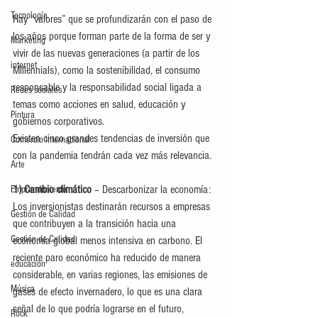
Tecnología
Hay “valores” que se profundizarán con el paso de 
los años porque forman parte de la forma de ser y 
Marketing
vivir de las nuevas generaciones (a partir de los 
internet
Millennials), como la sostenibilidad, el consumo 
responsable y la responsabilidad social ligada a 
Redes sociales
temas como acciones en salud, educación y 
Pintura
gobiernos corporativos.
Existen cinco grandes tendencias de inversión que 
Comercio internacional
con la pandemia tendrán cada vez más relevancia. 
Arte
1) Cambio climático 
– Descarbonizar la economía: 
Emprendimiento
Los inversionistas destinarán recursos a empresas 
Gestión de Calidad
que contribuyen a la transición hacia una 
Gestión de Calidad
economía global menos intensiva en carbono. El 
reciente paro económico ha reducido de manera 
educación
considerable, en varias regiones, las emisiones de 
Música
gases de efecto invernadero, lo que es una clara 
señal de lo que podría lograrse en el futuro, 
Rock