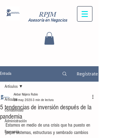
RPJM
Asesoría en Negocios
Regístrate
Entrada
Artículos
Akbar Nájera Rubio
Artículos
28 may 2020
3 min de lectura
5 tendencias de inversión después de la
Contabilidad
pandemia
Administración
Estamos en medio de una crisis que ha puesto en 
Economía
jaque sistemas, estructuras y sembrado cambios 