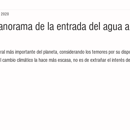
c 2020
aboral
Historia
Cultura
Tradiciones
México
anorama de la entrada del agua a 
eting
internet
Redes sociales
Pintura
Come
ural más importante del planeta, considerando los temores por su disp
l cambio climático la hace más escasa, no es de extrañar el interés de
Gestión de Calidad
Gestión de Calidad
educación