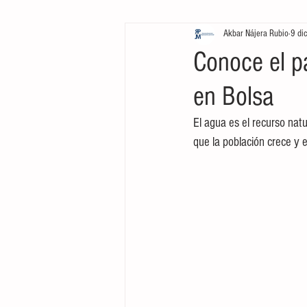
Akbar Nájera Rubio
9 di
Inversión
Negocios
L
Conoce el p
en Bolsa
Cine
Tecnología
Mark
El agua es el recurso nat
que la población crece y e
Arte
Emprendimiento
Inversión