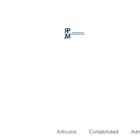
PP Room Massage
RPJM Consul
Artículos
Contabilidad
Adm