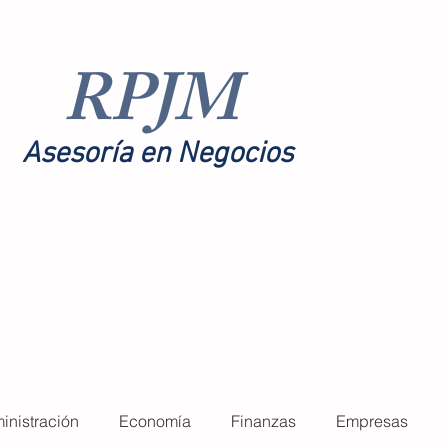
RPJM
Asesoría en Negocios
toría
Nosotros
More
inistración
Economía
Finanzas
Empresas