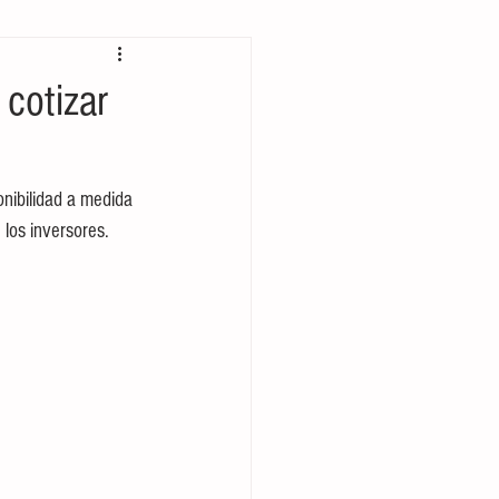
Prehispánico
cotizar
rcio internacional
onibilidad a medida 
 los inversores.
Música
Rock