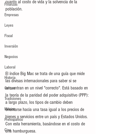
cuanto al costo de vida y la solvencia de la 
Finanzas
población.
Empresas
Leyes
Fiscal
Inversión
Negocios
Laboral
El índice Big Mac se trata de una guía que mide 
Historia
las divisas internacionales para saber si se 
encuentran en un nivel "correcto". Está basado en 
Cultura
la teoría de la paridad del poder adquisitivo (PPP): 
Tradiciones
a largo plazo, los tipos de cambio deben 
orientarse hacia una tasa igual a los precios de 
México
bienes y servicios entre un país y Estados Unidos. 
Prehispánico
Con esta herramienta, basándose en el costo de 
Cine
una hamburguesa.