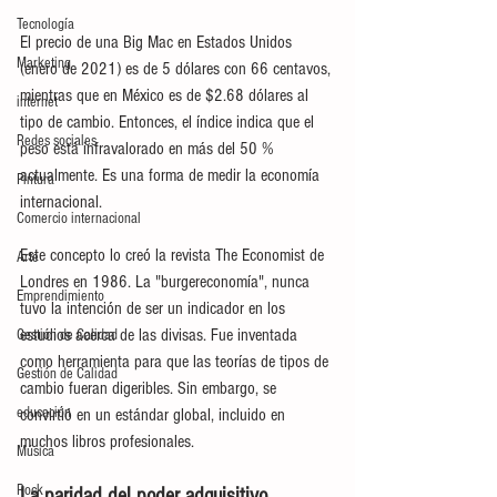
Tecnología
El precio de una Big Mac en Estados Unidos 
Marketing
(enero de 2021) es de 5 dólares con 66 centavos, 
mientras que en México es de $2.68 dólares al 
internet
tipo de cambio. Entonces, el índice indica que el 
Redes sociales
peso está infravalorado en más del 50 % 
actualmente. Es una forma de medir la economía 
Pintura
internacional.
Comercio internacional
Este concepto lo creó la revista The Economist de 
Arte
Londres en 1986. La "burgereconomía", nunca 
Emprendimiento
tuvo la intención de ser un indicador en los 
estudios acerca de las divisas. Fue inventada 
Gestión de Calidad
como herramienta para que las teorías de tipos de 
Gestión de Calidad
cambio fueran digeribles. Sin embargo, se 
educación
convirtió en un estándar global, incluido en 
muchos libros profesionales.
Música
Rock
La paridad del poder adquisitivo