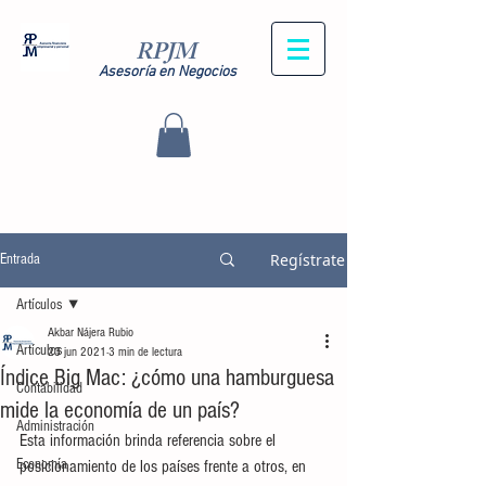
RPJM
Asesoría en Negocios
Regístrate
Entrada
Artículos
Akbar Nájera Rubio
Artículos
23 jun 2021
3 min de lectura
Índice Big Mac: ¿cómo una hamburguesa
Contabilidad
mide la economía de un país?
Administración
Esta información brinda referencia sobre el 
Economía
posicionamiento de los países frente a otros, en 