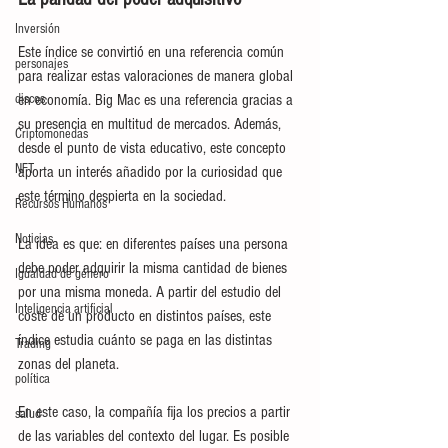
Inversión
Este índice se convirtió en una referencia común 
personajes
para realizar estas valoraciones de manera global 
en economía. Big Mac es una referencia gracias a 
discos
su presencia en multitud de mercados. Además, 
Criptomonedas
desde el punto de vista educativo, este concepto 
NFT
aporta un interés añadido por la curiosidad que 
este término despierta en la sociedad.
Recursos Humanos
Noticias
La idea es que: en diferentes países una persona 
debe poder adquirir la misma cantidad de bienes 
Igualdad de género
por una misma moneda. A partir del estudio del 
Inteligencia artificial
coste de un producto en distintos países, este 
índice estudia cuánto se paga en las distintas 
Trading
zonas del planeta. 
política
En este caso, la compañía fija los precios a partir 
salud
de las variables del contexto del lugar. Es posible 