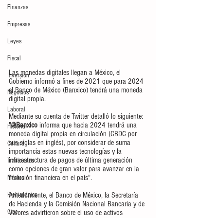
Finanzas
Empresas
Leyes
Fiscal
Las monedas digitales llegan a México, el 
Inversión
Gobierno informó a fines de 2021 que para 2024 
el Banco de México (Banxico) tendrá una moneda 
Negocios
digital propia.
Laboral
Mediante su cuenta de Twitter detalló lo siguiente: 
"
@Banxico
 informa que hacia 2024 tendrá una 
Historia
moneda digital propia en circulación (CBDC por 
sus siglas en inglés), por considerar de suma 
Cultura
importancia estas nuevas tecnologías y la 
infraestructura de pagos de última generación 
Tradiciones
como opciones de gran valor para avanzar en la 
inclusión financiera en el país".
México
Prehispánico
Anteriormente, el Banco de México, la Secretaría 
de Hacienda y la Comisión Nacional Bancaria y de 
Cine
Valores advirtieron sobre el uso de activos 