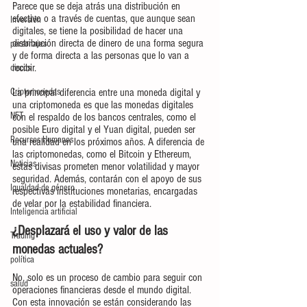
Parece que se deja atrás una distribución en 
efectivo o a través de cuentas, que aunque sean 
Inversión
digitales, se tiene la posibilidad de hacer una 
distribución directa de dinero de una forma segura 
personajes
y de forma directa a las personas que lo van a 
recibir.
discos
Criptomonedas
La principal diferencia entre una moneda digital y 
una criptomoneda es que las monedas digitales 
NFT
con el respaldo de los bancos centrales, como el 
posible Euro digital y el Yuan digital, pueden ser 
Recursos Humanos
una realidad en los próximos años. A diferencia de 
las criptomonedas, como el Bitcoin y Ethereum, 
Noticias
estas divisas prometen menor volatilidad y mayor 
seguridad. Además, contarán con el apoyo de sus 
Igualdad de género
respectivas instituciones monetarias, encargadas 
de velar por la estabilidad financiera. 
Inteligencia artificial
¿Desplazará el uso y valor de las 
Trading
monedas actuales? 
política
No, solo es un proceso de cambio para seguir con 
salud
operaciones financieras desde el mundo digital. 
Con esta innovación se están considerando las 