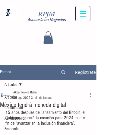
RPJM
Asesoría en Negocios
Regístrate
Entrada
Artículos
Akbar Nájera Rubio
Artículos
25 ago 2022
3 min de lectura
México tendrá moneda digital
Contabilidad
15 años después del lanzamiento del Bitcoin, el 
Gobierno anunció la creación para 2024, con el 
Administración
fin de “avanzar en la inclusión financiera”.
Economía