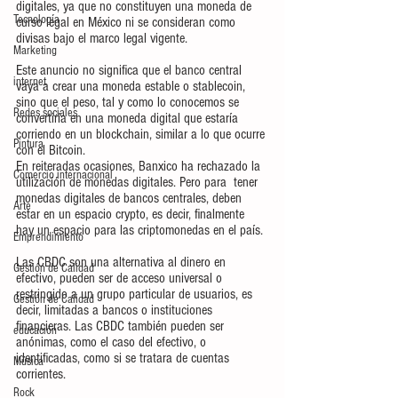
digitales, ya que no constituyen una moneda de 
Tecnología
curso legal en México ni se consideran como 
divisas bajo el marco legal vigente.
Marketing
Este anuncio no significa que el banco central 
internet
vaya a crear una moneda estable o stablecoin, 
sino que el peso, tal y como lo conocemos se 
Redes sociales
convertiría en una moneda digital que estaría 
corriendo en un blockchain, similar a lo que ocurre 
Pintura
con el Bitcoin.
En reiteradas ocasiones, Banxico ha rechazado la 
Comercio internacional
utilización de monedas digitales. Pero para  tener 
monedas digitales de bancos centrales, deben 
Arte
estar en un espacio crypto, es decir, finalmente 
hay un espacio para las criptomonedas en el país.
Emprendimiento
Las CBDC son una alternativa al dinero en 
Gestión de Calidad
efectivo, pueden ser de acceso universal o 
restringido a un grupo particular de usuarios, es 
Gestión de Calidad
decir, limitadas a bancos o instituciones 
financieras. Las CBDC también pueden ser 
educación
anónimas, como el caso del efectivo, o 
identificadas, como si se tratara de cuentas 
Música
corrientes. 
Rock