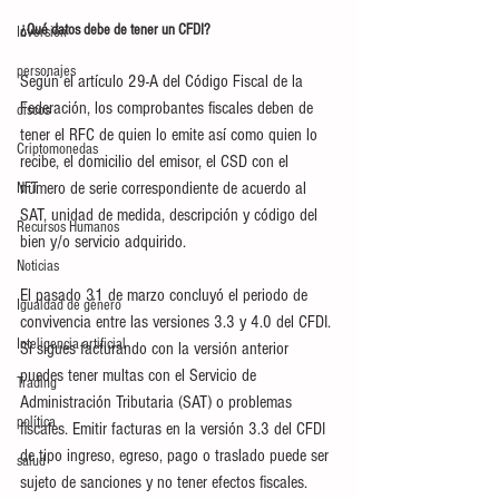
¿Qué datos debe de tener un CFDI?
Inversión
personajes
Según el artículo 29-A del Código Fiscal de la 
Federación, los comprobantes fiscales deben de 
discos
tener el RFC de quien lo emite así como quien lo 
Criptomonedas
recibe, el domicilio del emisor, el CSD con el 
número de serie correspondiente de acuerdo al 
NFT
SAT, unidad de medida, descripción y código del 
Recursos Humanos
bien y/o servicio adquirido.
Noticias
El pasado 31 de marzo concluyó el periodo de 
Igualdad de género
convivencia entre las versiones 3.3 y 4.0 del CFDI. 
Inteligencia artificial
Si sigues facturando con la versión anterior 
puedes tener multas con el Servicio de 
Trading
Administración Tributaria (SAT) o problemas 
política
fiscales. Emitir facturas en la versión 3.3 del CFDI 
de tipo ingreso, egreso, pago o traslado puede ser 
salud
sujeto de sanciones y no tener efectos fiscales.