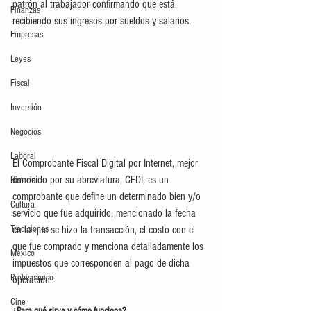
patrón al trabajador confirmando que está 
Finanzas
recibiendo sus ingresos por sueldos y salarios.
Empresas
Leyes
Fiscal
Inversión
Negocios
Laboral
El Comprobante Fiscal Digital por Internet, mejor 
conocido por su abreviatura, CFDI, es un 
Historia
comprobante que define un determinado bien y/o 
Cultura
servicio que fue adquirido, mencionado la fecha 
Tradiciones
en la que se hizo la transacción, el costo con el 
que fue comprado y menciona detalladamente los 
México
impuestos que corresponden al pago de dicha 
Prehispánico
operación.
Cine