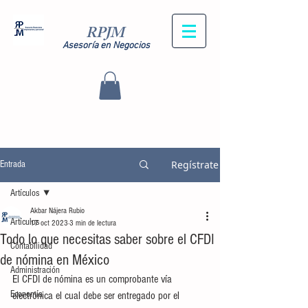
RPJM
Asesoría en Negocios
Regístrate
Entrada
Artículos
Akbar Nájera Rubio
Artículos
17 oct 2023
3 min de lectura
Todo lo que necesitas saber sobre el CFDI
Contabilidad
de nómina en México
Administración
El CFDI de nómina es un comprobante vía 
Economía
electrónica el cual debe ser entregado por el 