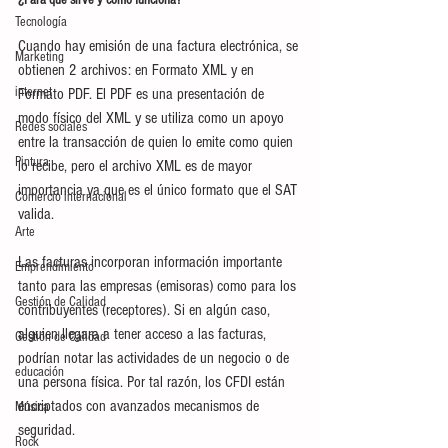
¿Para qué sirve y cómo funciona?
Tecnología
Cuando hay emisión de una factura electrónica, se 
Marketing
obtienen 2 archivos: en Formato XML y en 
internet
Formato PDF. El PDF es una presentación de 
modo físico del XML y se utiliza como un apoyo 
Redes sociales
entre la transacción de quien lo emite como quien 
Pintura
lo recibe, pero el archivo XML es de mayor 
importancia ya que es el único formato que el SAT 
Comercio internacional
valida.
Arte
Las facturas incorporan información importante 
Emprendimiento
tanto para las empresas (emisoras) como para los 
Gestión de Calidad
contribuyentes (receptores). Si en algún caso, 
alguien llegara a tener acceso a las facturas, 
Gestión de Calidad
podrían notar las actividades de un negocio o de 
educación
una persona física. Por tal razón, los CFDI están 
encriptados con avanzados mecanismos de 
Música
seguridad.
Rock