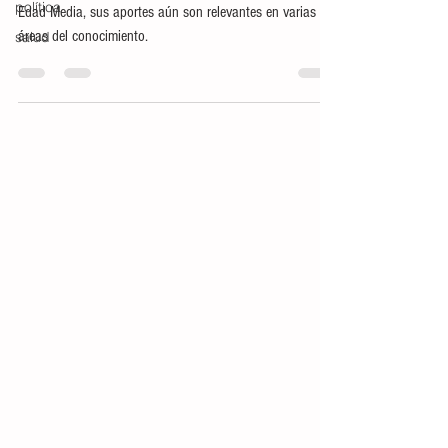
política
Uno de los pensadores más influyentes del final de la
salud
Edad Media, sus aportes aún son relevantes en varias
áreas del conocimiento.