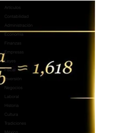
Artículos
Contabilidad
Administración
Economía
Finanzas
Empresas
Leyes
Fiscal
Inversión
Negocios
Laboral
Historia
Cultura
Tradiciones
México