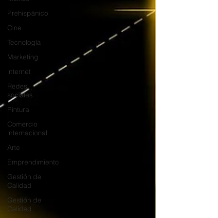
Prehispánico
Cine
Tecnología
Marketing
internet
Redes
sociales
Pintura
Comercio
internacional
Arte
Emprendimiento
Gestión de
Calidad
Gestión de
Calidad