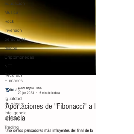
educación
Música
Rock
Inversión
personajes
discos
Criptomonedas
NFT
Recursos
Humanos
Noticias
Igualdad
Akbar Nájera Rubio
de género
29 jun 2023
6 min de lectura
Inteligencia
Aportaciones de "Fibonacci" a la
artificial
Trading
ciencia