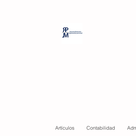
PP Room Massage
RPJM Consul
Artículos
Contabilidad
Adm