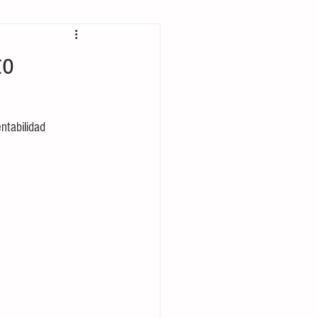
Prehispánico
to
rcio internacional
ntabilidad 
Música
Rock