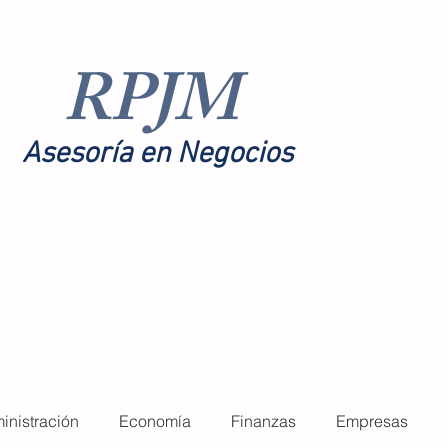
RPJM
Asesoría en Negocios
toría
Nosotros
More
inistración
Economía
Finanzas
Empresas