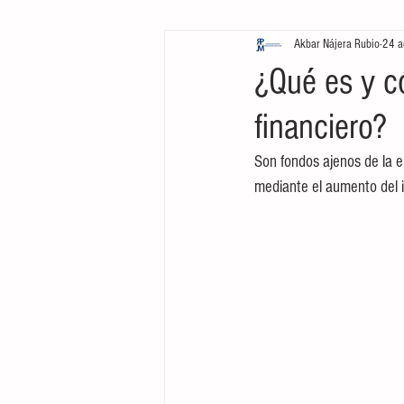
Akbar Nájera Rubio
24 a
Inversión
Negocios
L
¿Qué es y c
financiero?
Cine
Tecnología
Mark
Son fondos ajenos de la e
mediante el aumento del i
Arte
Emprendimiento
Inversión