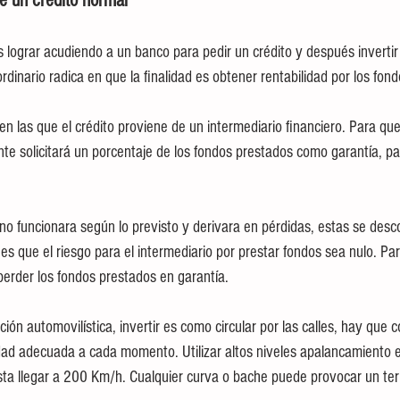
e un crédito normal
 lograr acudiendo a un banco para pedir un crédito y después invertir 
ordinario radica en que la finalidad es obtener rentabilidad por los fon
en las que el crédito proviene de un intermediario financiero. Para que
e solicitará un porcentaje de los fondos prestados como garantía, par
 no funcionara según lo previsto y derivara en pérdidas, estas se desc
 es que el riesgo para el intermediario por prestar fondos sea nulo. Para
 perder los fondos prestados en garantía.
n automovilística, invertir es como circular por las calles, hay que c
cidad adecuada a cada momento. Utilizar altos niveles apalancamiento e
ta llegar a 200 Km/h. Cualquier curva o bache puede provocar un terr