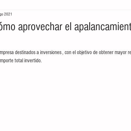
go 2021
aboral
Historia
Cultura
Tradiciones
México
ómo aprovechar el apalancamien
eting
internet
Redes sociales
Pintura
Come
mpresa destinados a inversiones , con el objetivo de obtener mayor re
mporte total invertido.
Gestión de Calidad
Gestión de Calidad
educación