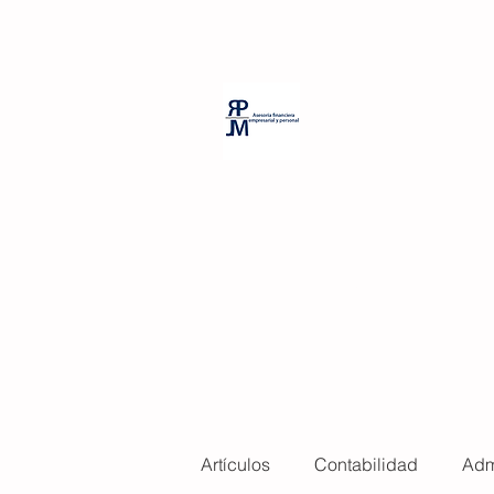
PP Room Massage
RPJM Consul
Artículos
Contabilidad
Adm