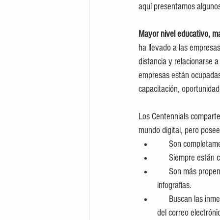
aquí presentamos algunos 
Mayor nivel educativo, ma
ha llevado a las empresas
distancia y relacionarse 
empresas están ocupadas 
capacitación, oportunidade
Los Centennials comparten
mundo digital, pero posee
      Son comple
      Siempre es
      Son más propensos al contenido visual, por lo que les es más fácil digerir información mediante videos e 
infografías.
      Buscan las inmediatez, no quieren tener que esperar las respuestas, prefieren WhatsApp, por encima 
del correo electróni