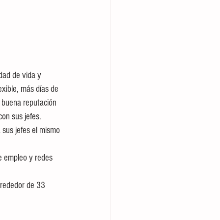
dad de vida y 
exible, más días de 
n buena reputación 
on sus jefes. 
 sus jefes el mismo 
e empleo y redes 
lrededor de 33 