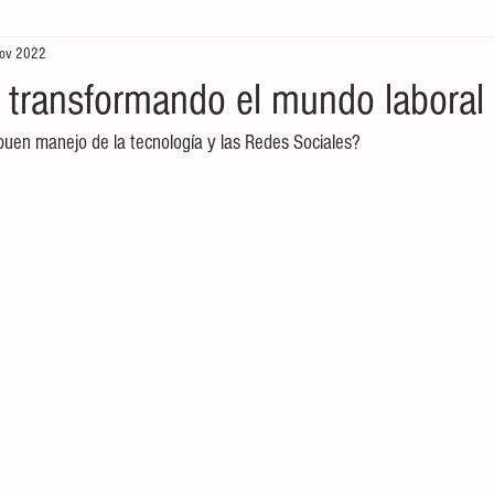
ov 2022
aboral
Historia
Cultura
Tradiciones
México
, transformando el mundo laboral
buen manejo de la tecnología y las Redes Sociales?
eting
internet
Redes sociales
Pintura
Come
Gestión de Calidad
Gestión de Calidad
educación