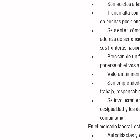
      Son adictos
      Tienen alta confianza en sí mismos y se encuentran motivados en adquirir habilidades para mantenerse 
en buenas posicione
      Se sienten cómodos con el cambio,  abiertos y tolerantes, confiados y optimistas sobre su futuro, 
además de ser efici
sus fronteras nacion
      Precisan de un feedback por su trabajo, están acostumbrados a obtener resultados inmediatos y a 
ponerse objetivos a 
      Valoran un 
      Son emprendedores; se sienten a gusto como freelance, donde se transforman en una organización de 
trabajo, responsabl
      Se involucran en temas sociales, les preocupa el medio ambiente, el cambio climático, la pobreza, la 
desigualdad y los d
comunitaria.
En el mercado laboral, es
      Autodidacta