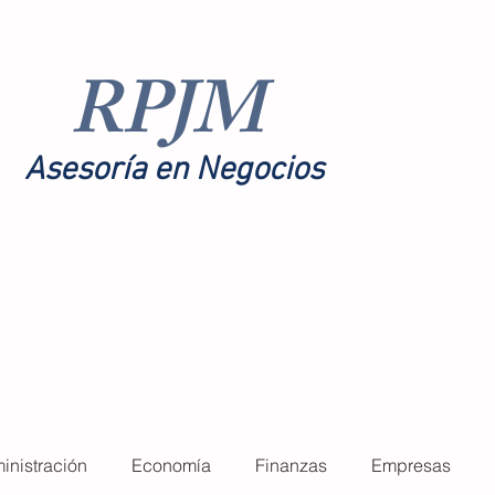
RPJM
Asesoría en Negocios
toría
Nosotros
More
inistración
Economía
Finanzas
Empresas