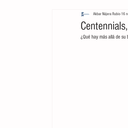
Akbar Nájera Rubio
16 n
Inversión
Negocios
L
Centennials
¿Qué hay más allá de su 
Cine
Tecnología
Mark
Arte
Emprendimiento
Inversión