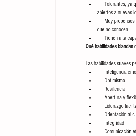
      Tolerantes, ya que han crecido en entornos cambiantes llenos de cambios por lo que son adaptables y 
abiertos a nuevas i
      Muy propensos a relacionarse en comunidades online, por lo que tienden a crear vínculos con personas 
que no conocen
      Tienen alta
Qué habilidades blandas
Las habilidades suaves pe
      Inteligencia e
      Optimismo
      Resiliencia
      Apertura y fl
      Liderazgo facil
      Orientación al 
      Integridad
      Comunicación 