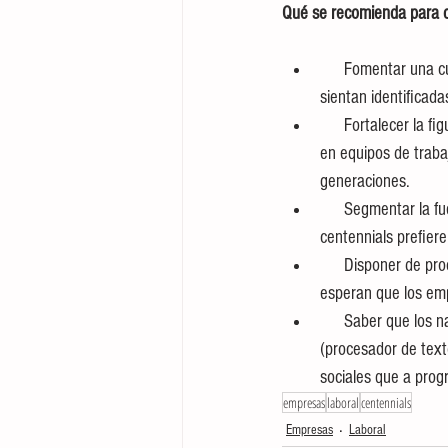
Qué se recomienda para 
      Fomentar una cultura organizacional que incluya valores con los cuales las distintas generaciones se 
sientan identificada
      Fortalecer la figura del líder, en oposición al jefe. El líder puede ser el eslabón que una a las generaciones 
en equipos de traba
generaciones.
      Segmentar la fuerza de trabajo con el fin de comprender lo que requiere cada generación. Los 
centennials prefiere
      Disponer de procesos de selección que reconozcan los saberes previos de los jóvenes, dado que 
esperan que los emp
      Saber que los nativos digitales no tienen amplio dominio de recursos informáticos tradicionales 
(procesador de texto
sociales que a prog
empresas
laboral
centennials
Empresas
Laboral