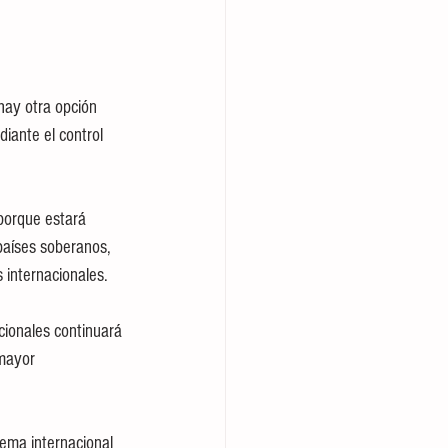
hay otra opción 
iante el control 
porque estará 
países soberanos, 
 internacionales. 
cionales continuará 
mayor 
ema internacional 