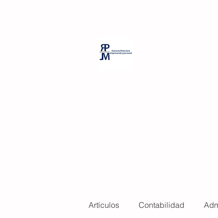
PP Room Massage
RPJM Consul
Artículos
Contabilidad
Adm