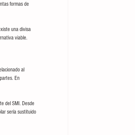
intas formas de 
iste una divisa 
rnativa viable.
elacionado al 
partes. En 
ote del SMI. Desde 
ar sería sustituido 