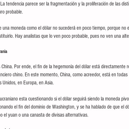
 La tendencia parece ser la fragmentación y la proliferación de las dist
uro probable. 
de una moneda como el dólar no sucederá en poco tiempo, porque no ex
stituirlo. Hay analistas que lo ven poco probable, pues no ven una alte
rania
 China. Por ende, el fin de la hegemonía del dólar está directamente r
anciero chino. En este momento, China, como acreedor, está en todas 
s Unidos, en Europa, en Asia.
-ucraniano esta cuestionando si el dólar seguirá siendo la moneda piv
onando el fin del dominio de Washington, y se ha hablado de que el dól
 el yuan o una canasta de divisas alternativas.