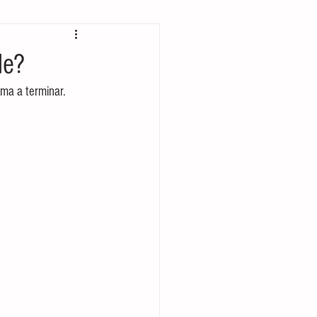
Prehispánico
de?
ma a terminar.
rcio internacional
Música
Rock