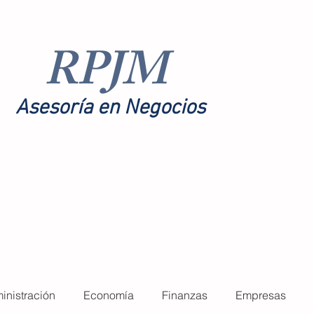
RPJM
Asesoría en Negocios
toría
Nosotros
More
inistración
Economía
Finanzas
Empresas