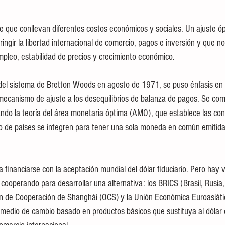
e que conllevan diferentes costos económicos y sociales. Un ajuste óp
ringir la libertad internacional de comercio, pagos e inversión y que no 
mpleo, estabilidad de precios y crecimiento económico.
del sistema de Bretton Woods en agosto de 1971, se puso énfasis en l
ecanismo de ajuste a los desequilibrios de balanza de pagos. Se com
cando la teoría del área monetaria óptima (AMO), que establece las con
o de países se integren para tener una sola moneda en común emitida
 financiarse con la aceptación mundial del dólar fiduciario. Pero hay v
ooperando para desarrollar una alternativa: los BRICS (Brasil, Rusia, 
ión de Cooperación de Shanghái (OCS) y la Unión Económica Euroasiát
 medio de cambio basado en productos básicos que sustituya al dólar 