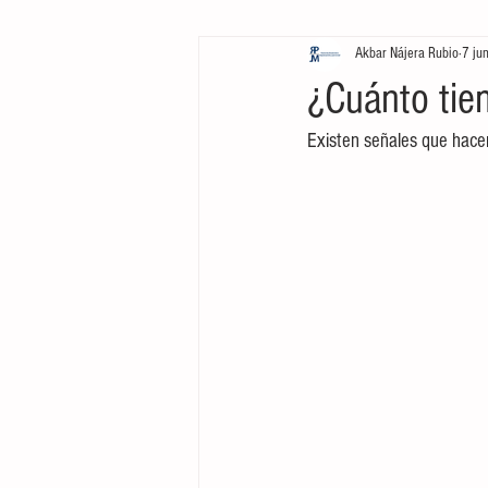
Akbar Nájera Rubio
7 ju
Inversión
Negocios
L
¿Cuánto tiem
Existen señales que hace
Cine
Tecnología
Mark
Arte
Emprendimiento
Inversión