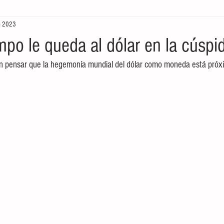
n 2023
aboral
Historia
Cultura
Tradiciones
México
po le queda al dólar en la cúspi
n pensar que la hegemonía mundial del dólar como moneda está próxi
eting
internet
Redes sociales
Pintura
Come
Gestión de Calidad
Gestión de Calidad
educación