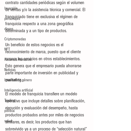
contrato cantidades periódicas según el volumen 
Inversión
de ventas y/o la asistencia técnica y comercial. El 
franquiciado tiene en exclusiva el régimen de 
personajes
franquicia respecto a una zona geográfica 
discos
determinada y a un tipo de productos.
Criptomonedas
Un beneficio de estos negocios es el 
NFT
reconocimiento de marca, puesto que el cliente 
conoce los servicios en otros establecimientos. 
Recursos Humanos
Esto genera que el empresario pueda ahorrarse 
Noticias
parte importante de inversión en publicidad y 
marketing.
Igualdad de género
Inteligencia artificial
El modelo de franquicia transfiere un modelo 
Trading
operativo que incluye detalles sobre planificación, 
ejecución y evaluación del desempeño, hasta 
política
productos probados antes por miles de negocios 
salud
similares, es decir, los productos que han 
sobrevivido ya a un proceso de “selección natural” 