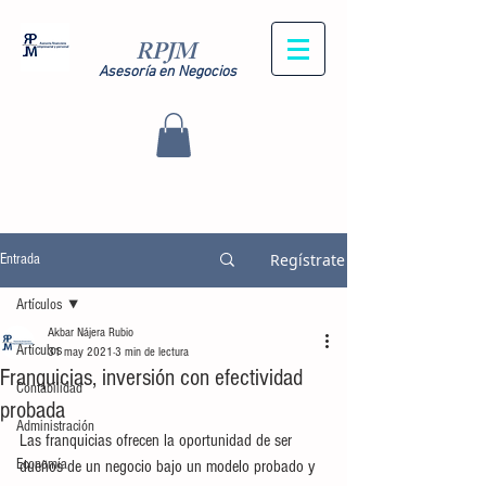
RPJM
Asesoría en Negocios
Regístrate
Entrada
Artículos
Akbar Nájera Rubio
Artículos
31 may 2021
3 min de lectura
Franquicias, inversión con efectividad
Contabilidad
probada
Administración
Las franquicias ofrecen la oportunidad de ser 
Economía
dueños de un negocio bajo un modelo probado y 