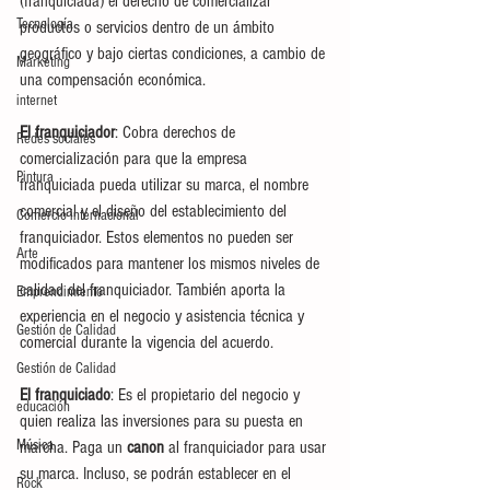
(franquiciada) el derecho de comercializar 
Tecnología
productos o servicios dentro de un ámbito 
geográfico y bajo ciertas condiciones, a cambio de 
Marketing
una compensación económica.
internet
El franquiciador
: Cobra derechos de 
Redes sociales
comercialización para que la empresa 
Pintura
franquiciada pueda utilizar su marca, el nombre 
comercial y el diseño del establecimiento del 
Comercio internacional
franquiciador. Estos elementos no pueden ser 
Arte
modificados para mantener los mismos niveles de 
calidad del franquiciador. También aporta la 
Emprendimiento
experiencia en el negocio y asistencia técnica y 
Gestión de Calidad
comercial durante la vigencia del acuerdo.
Gestión de Calidad
El franquiciado
: Es el propietario del negocio y 
educación
quien realiza las inversiones para su puesta en 
Música
marcha. Paga un 
canon
 al franquiciador para usar 
su marca. Incluso, se podrán establecer en el 
Rock