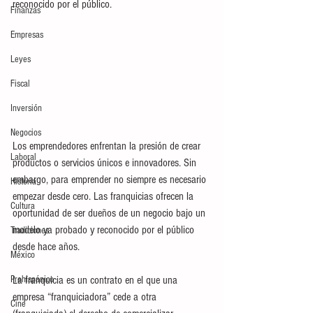
reconocido por el público.
Finanzas
Empresas
Leyes
Fiscal
Inversión
Negocios
Los emprendedores enfrentan la presión de crear 
Laboral
productos o servicios únicos e innovadores. Sin 
embargo, para emprender no siempre es necesario 
Historia
empezar desde cero. Las franquicias ofrecen la 
Cultura
oportunidad de ser dueños de un negocio bajo un 
modelo ya probado y reconocido por el público 
Tradiciones
desde hace años.
México
Prehispánico
La franquicia es un contrato en el que una 
empresa “franquiciadora” cede a otra 
Cine