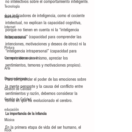
no intelectivos sobre el comportamiento inteligente.
Tecnología
Los indicadores de inteligencia, como el cociente 
Marketing
intelectual, no explican la capacidad cognitiva, 
internet
porque no tienen en cuenta ni la “inteligencia 
interpersonal” (capacidad para comprender las 
Redes sociales
intenciones, motivaciones y deseos de otros) ni la 
Pintura
“inteligencia intrapersonal” (capacidad para 
comprenderse uno mismo, apreciar los 
Comercio internacional
sentimientos, temores y motivaciones propios).
Arte
Emprendimiento
Para comprender el poder de las emociones sobre 
la mente pensante y la causa del conflicto entre 
Gestión de Calidad
sentimientos y razón, debemos considerar la 
Gestión de Calidad
forma en que ha evolucionado el cerebro.
educación
La importancia de la infancia
Música
En la primera etapa de vida del ser humano, el 
Rock