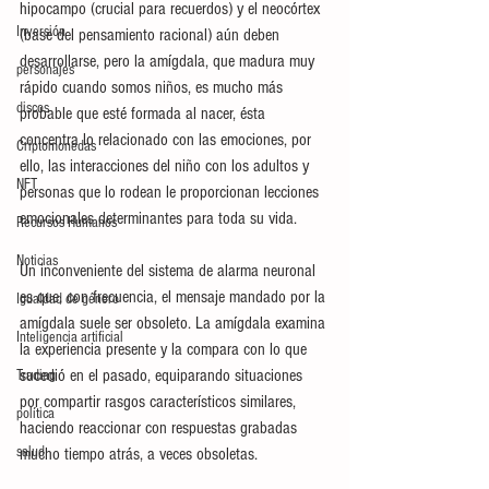
hipocampo (crucial para recuerdos) y el neocórtex 
Inversión
(base del pensamiento racional) aún deben 
desarrollarse, pero la amígdala, que madura muy 
personajes
rápido cuando somos niños, es mucho más 
discos
probable que esté formada al nacer, ésta 
concentra lo relacionado con las emociones, por 
Criptomonedas
ello, las interacciones del niño con los adultos y 
NFT
personas que lo rodean le proporcionan lecciones 
emocionales determinantes para toda su vida.
Recursos Humanos
Noticias
Un inconveniente del sistema de alarma neuronal 
es que, con frecuencia, el mensaje mandado por la 
Igualdad de género
amígdala suele ser obsoleto. La amígdala examina 
Inteligencia artificial
la experiencia presente y la compara con lo que 
sucedió en el pasado, equiparando situaciones 
Trading
por compartir rasgos característicos similares, 
política
haciendo reaccionar con respuestas grabadas 
salud
mucho tiempo atrás, a veces obsoletas.