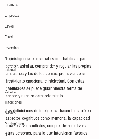
Finanzas
Empresas
Leyes
Fiscal
Inversión
La inteligencia emocional es una habilidad para 
Negocios
percibir, asimilar, comprender y regular las propias 
Laboral
emociones y las de los demás, promoviendo un 
Historia
crecimiento emocional e intelectual. Con estas 
habilidades se puede guiar nuestra forma de 
Cultura
pensar y nuestro comportamiento. 
Tradiciones
Las definiciones de inteligencia hacen hincapié en 
México
aspectos cognitivos como memoria, la capacidad 
Prehispánico
para resolver conflictos, comprender y motivar a 
otras personas, para lo que intervienen factores 
Cine