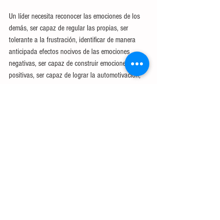
Un líder necesita reconocer las emociones de los 
demás, ser capaz de regular las propias, ser 
tolerante a la frustración, identificar de manera 
anticipada efectos nocivos de las emociones 
negativas, ser capaz de construir emociones 
positivas, ser capaz de lograr la automotivación, 
tener una actitud positiva y desarrollar la 
capacidad de avanzar.
En conclusión, es crucial que aprendamos a 
reconocer los momentos en los que es necesario 
saber cómo intervenir para manejar la respuesta 
más adecuada ante nuestras emociones. Esto nos 
llevará a vivir una vida más favorable, e incluso, 
manejar equipos de trabajo que consigan 
elevados desempeños y en los que exista un 
ambiente de trabajo enriquecedor para todos y 
cada uno de los elementos.