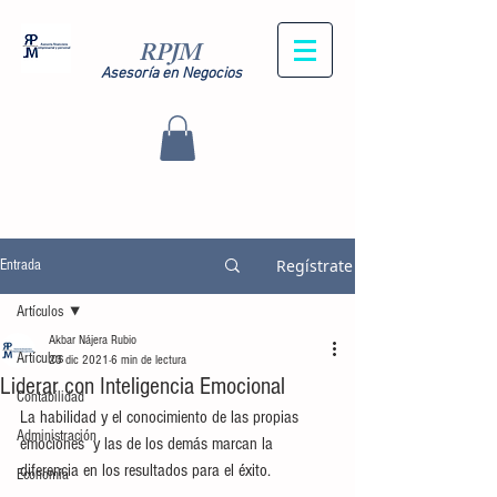
RPJM
Asesoría en Negocios
Regístrate
Entrada
Artículos
Akbar Nájera Rubio
Artículos
23 dic 2021
6 min de lectura
Liderar con Inteligencia Emocional
Contabilidad
La habilidad y el conocimiento de las propias 
Administración
emociones  y las de los demás marcan la 
diferencia en los resultados para el éxito.
Economía