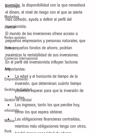
inversión, la disponibilidad con la que necesitará 
Tecnología
el dinero, el nivel de riesgo con el que se siente 
Marketing
más cómodo, ayuda a definir el perfil del 
inversionista.
internet
El mundo de las inversiones ofrece acceso a 
Redes sociales
pequeños empresarios y personas naturales, que 
con pequeños fondos de ahorro, podrían 
Pintura
maximizar la rentabilidad de sus inversiones.
Comercio internacional
En el perfil del inversionista influyen factores 
Arte
importantes:
La edad y el horizonte de tiempo de la 
Emprendimiento
inversión, que determinan cuánto tiempo 
Gestión de Calidad
podemos esperar para que la inversión de 
frutos.
Gestión de Calidad
Los ingresos, tanto los que percibe hoy, 
educación
como los que espera obtener.
Las obligaciones financieras contraídas, 
Música
mientras más obligaciones tenga con otros, 
Rock