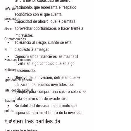
tendrá menor capacidad de ahorro.
Patrimonio, que representa el respaldo 
Inversión
económico con el que cuenta.
personajes
Capacidad de ahorro, que le permitirá 
aprovechar oportunidades o hacer frente a 
discos
imprevistos.
Criptomonedas
Tolerancia al riesgo, cuánto se está 
dispuesto a arriesgar.
NFT
Conocimientos financieros, es más fácil 
Recursos Humanos
invertir en algo conocido que en algo 
Noticias
desconocido.
Objetivo de la inversión, define en qué se 
Igualdad de género
utilizarán los recursos invertidos, por 
Inteligencia artificial
ejemplo, para comprar una casa o sólo si se 
trata de inversión de excedentes.
Trading
Rentabilidad deseada, rendimiento que 
política
espera obtener en el futuro de la inversión.
Existen tres perfiles de 
salud