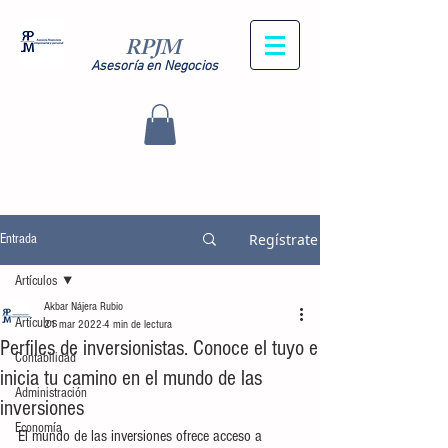
RPJM
Asesoría en Negocios
Regístrate
Entrada
Artículos
Akbar Nájera Rubio
Artículos
21 mar 2022
4 min de lectura
Perfiles de inversionistas. Conoce el tuyo e
Contabilidad
inicia tu camino en el mundo de las
Administración
inversiones
Economía
El mundo de las inversiones ofrece acceso a 