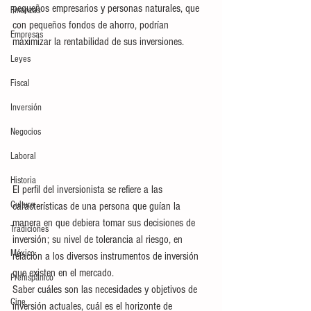
pequeños empresarios y personas naturales, que 
Finanzas
con pequeños fondos de ahorro, podrían 
Empresas
maximizar la rentabilidad de sus inversiones.
Leyes
Fiscal
Inversión
Negocios
Laboral
Historia
El perfil del inversionista se refiere a las 
Cultura
características de una persona que guían la 
manera en que debiera tomar sus decisiones de 
Tradiciones
inversión; su nivel de tolerancia al riesgo, en 
México
relación a los diversos instrumentos de inversión 
que existen en el mercado.
Prehispánico
Saber cuáles son las necesidades y objetivos de 
Cine
inversión actuales, cuál es el horizonte de 