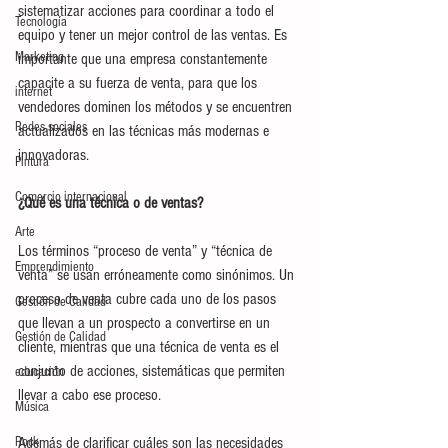
sistematizar acciones para coordinar a todo el 
Tecnología
equipo y tener un mejor control de las ventas. Es 
Marketing
importante que una empresa constantemente 
capacite a su fuerza de venta, para que los 
internet
vendedores dominen los métodos y se encuentren 
Redes sociales
actualizados en las técnicas más modernas e 
innovadoras.
Pintura
Comercio internacional
¿Qué es una técnica o de ventas? 
Arte
Los términos “proceso de venta” y “técnica de 
Emprendimiento
venta” se usan erróneamente como sinónimos. Un 
proceso de venta cubre cada uno de los pasos 
Gestión de Calidad
que llevan a un prospecto a convertirse en un 
Gestión de Calidad
cliente, mientras que una técnica de venta es el 
conjunto de acciones, sistemáticas que permiten 
educación
llevar a cabo ese proceso.
Música
Rock
Además de clarificar cuáles son las necesidades 