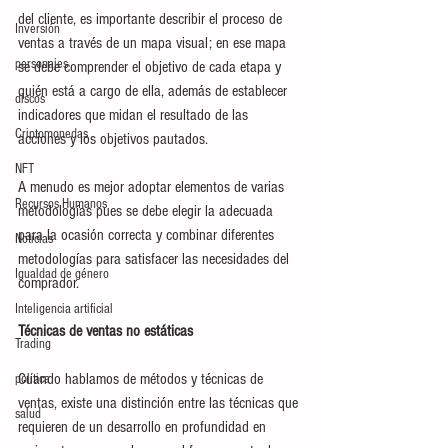
del cliente, es importante describir el proceso de 
Inversión
ventas a través de un mapa visual; en ese mapa 
personajes
se debe comprender el objetivo de cada etapa y 
quién está a cargo de ella, además de establecer 
discos
indicadores que midan el resultado de las 
Criptomonedas
acciones y los objetivos pautados.
NFT
A menudo es mejor adoptar elementos de varias 
Recursos Humanos
metodologías pues se debe elegir la adecuada 
para la ocasión correcta y combinar diferentes 
Noticias
metodologías para satisfacer las necesidades del 
Igualdad de género
comprador.
Inteligencia artificial
Técnicas de ventas no estáticas
Trading
Cuando hablamos de métodos y técnicas de 
política
ventas, existe una distinción entre las técnicas que 
salud
requieren de un desarrollo en profundidad en 