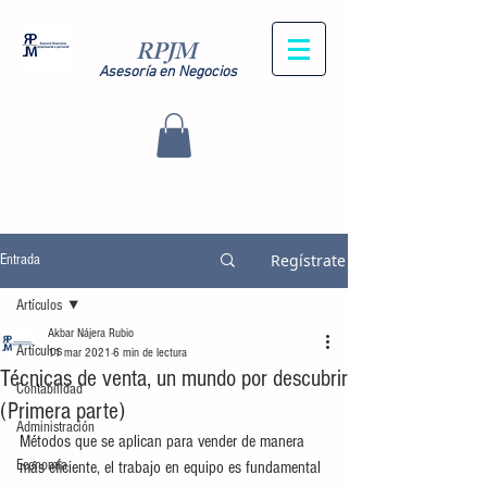
RPJM
Asesoría en Negocios
Regístrate
Entrada
Artículos
Akbar Nájera Rubio
Artículos
11 mar 2021
6 min de lectura
Técnicas de venta, un mundo por descubrir
Contabilidad
(Primera parte)
Administración
Métodos que se aplican para vender de manera 
Economía
más eficiente, el trabajo en equipo es fundamental 