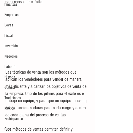
para conseguir el éxito. 
Finanzas
Empresas
Leyes
Fiscal
Inversión
Negocios
Laboral
Las técnicas de venta son los métodos que 
Historia
aplican los vendedores para vender de manera 
más eficiente y alcanzar los objetivos de venta de 
Cultura
la empresa. Uno de los pilares para el éxito es el 
Tradiciones
trabajo en equipo, y para que un equipo funcione, 
existen acciones claras para cada cargo y dentro 
México
de cada etapa del proceso de ventas. 
Prehispánico
Los métodos de ventas permiten definir y 
Cine