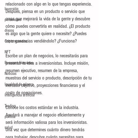
relacionado con algo en lo que tengas experiencia. 
Inversión
Después, piensa en un producto o servicio que 
creas que mejorará la vida de la gente y descubre 
personajes
cómo puedes convertirla en realidad. ¿El producto 
discos
es algo que la gente quiere o necesite? ¿Puedes 
tener ganancias vendiéndolo? ¿Funciona?
Criptomonedas
NFT
Escribe un plan de negocios, lo necesitarás para 
Recursos Humanos
presentar tu idea a inversionistas. Incluye misión, 
resumen ejecutivo, resumen de la empresa, 
Noticias
muestras del servicio o producto, descripción de tu 
Igualdad de género
mercado objetivo, proyecciones financieras y el 
costo de operaciones.
Inteligencia artificial
Trading
Conoce los costos estándar en la industria. 
Ayudará a manejar el negocio eficientemente y 
política
será información valiosa para los inversionistas. 
salud
Una vez que determines cuánto dinero tendrás 
para trabajar, descubre cuánto necesitas para 