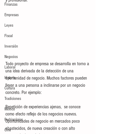
Finanzas
Empresas
Leyes
Fiscal
Inversión
Negocios
Todo proyecto de empresa se desarrolla en torno a 
Laboral
una idea derivada de la detección de una 
Historia
oportunidad de negocio. Muchos factores pueden 
llevar a una persona a inclinarse por un negocio 
Cultura
concreto. Por ejemplo:
Tradiciones
Repetición de experiencias ajenas,  se conoce 
México
como efecto reflejo de los negocios nuevos.
Prehispánico
Oportunidades de negocio en mercados poco 
abastecidos, de nueva creación o con alto 
Cine