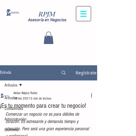
RPJM
Asesoría en Negocios
Regístrate
Entrada
Artículos
Akbar Nájera Rubio
Artículos
19 feb 2021
5 min de lectura
¡Es tu momento para crear tu negocio!
Contabilidad
​​​​Comenzar un negocio no es para débiles de 
Administración
corazón. Es estresante y demanda tiempo y 
atención. Pero será una gran experiencia personal 
Economía
y profesional.