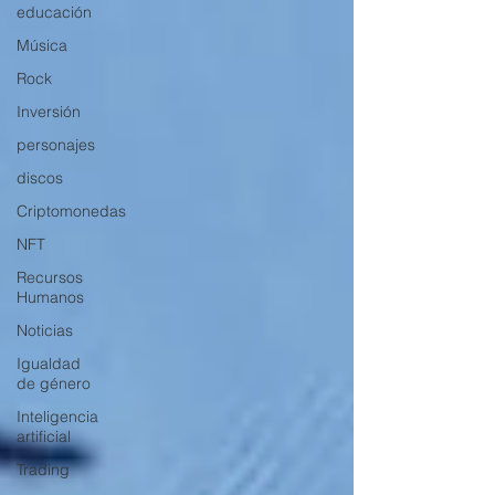
educación
Música
Rock
Inversión
personajes
discos
Criptomonedas
NFT
Recursos
Humanos
Noticias
Igualdad
de género
Inteligencia
artificial
Trading