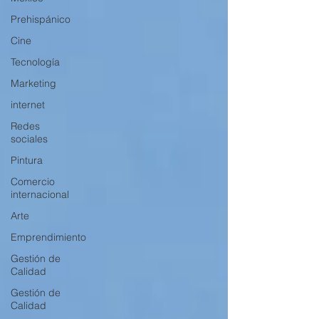
Prehispánico
Cine
Tecnología
Marketing
internet
Redes
sociales
Pintura
Comercio
internacional
Arte
Emprendimiento
Gestión de
Calidad
Gestión de
Calidad