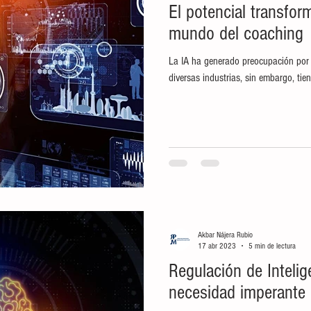
El potencial transfor
mundo del coaching
La IA ha generado preocupación por 
diversas industrias, sin embargo, tie
Akbar Nájera Rubio
17 abr 2023
5 min de lectura
Regulación de Intelige
necesidad imperante