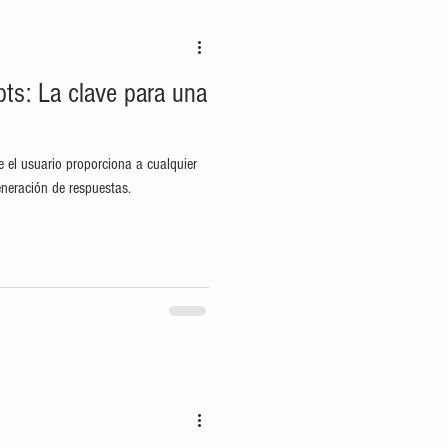
Prehispánico
pts: La clave para una
rcio internacional
e el usuario proporciona a cualquier
Música
Rock
eneración de respuestas.