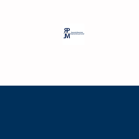
PP Room Massage
RPJM Consul