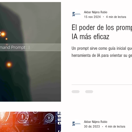
aboral
Historia
Cultura
Tradiciones
México
Akbar Nájera Rubio
15 nov 2024
4 min de lectura
El poder de los prom
eting
internet
Redes sociales
Pintura
Come
IA más eficaz
Un prompt sirve como guía inicial qu
Gestión de Calidad
Gestión de Calidad
educación
herramienta de IA para orientar su g
Akbar Nájera Rubio
30 dic 2023
4 min de lectura