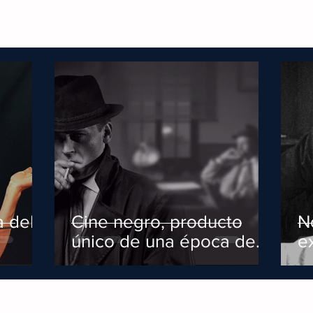
a del
Cine negro, producto
N
único de una época de
e
crisis