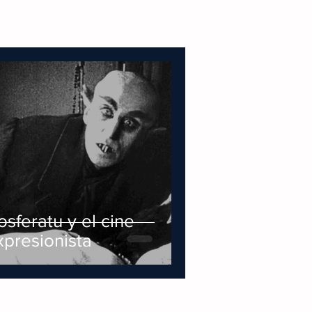
osferatu y el cine
xpresionista