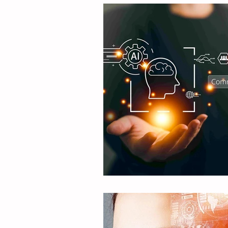
Inversión
Negocios
L
Cine
Tecnología
Mark
Arte
Emprendimiento
Inversión