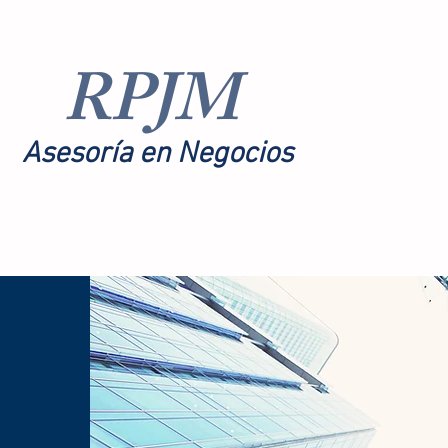
RPJM
Asesoría en Negocios
toría
Nosotros
More