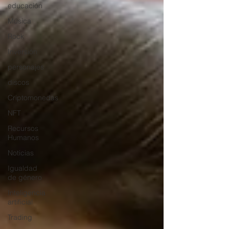
educación
Música
Rock
Inversión
personajes
discos
Criptomonedas
NFT
Recursos
Humanos
Noticias
Igualdad
de género
Inteligencia
artificial
Trading