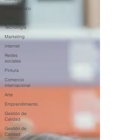
Prehispánico
Cine
Tecnología
Marketing
internet
Redes
sociales
Pintura
Comercio
internacional
Arte
Emprendimiento
Gestión de
Calidad
Gestión de
Calidad