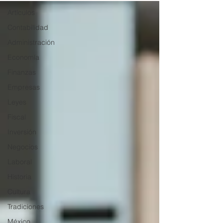
Artículos
Contabilidad
Administración
Economía
Finanzas
Empresas
Leyes
Fiscal
Inversión
Negocios
Laboral
Historia
Cultura
Tradiciones
México