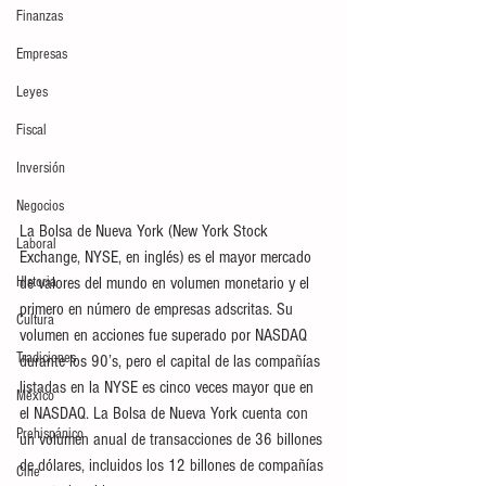
Finanzas
Empresas
Leyes
Fiscal
Inversión
Negocios
La Bolsa de Nueva York (New York Stock 
Laboral
Exchange, NYSE, en inglés) es el mayor mercado 
Historia
de valores del mundo en volumen monetario y el 
primero en número de empresas adscritas. Su 
Cultura
volumen en acciones fue superado por NASDAQ  
Tradiciones
durante los 90’s, pero el capital de las compañías 
listadas en la NYSE es cinco veces mayor que en 
México
el NASDAQ. La Bolsa de Nueva York cuenta con 
Prehispánico
un volumen anual de transacciones de 36 billones 
de dólares, incluidos los 12 billones de compañías 
Cine