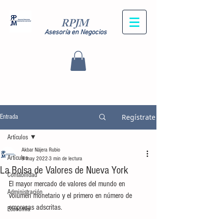
RPJM
Asesoría en Negocios
Regístrate
Entrada
Artículos
Akbar Nájera Rubio
Artículos
9 may 2022
3 min de lectura
La Bolsa de Valores de Nueva York
Contabilidad
El mayor mercado de valores del mundo en 
Administración
volumen monetario y el primero en número de 
empresas adscritas.
Economía