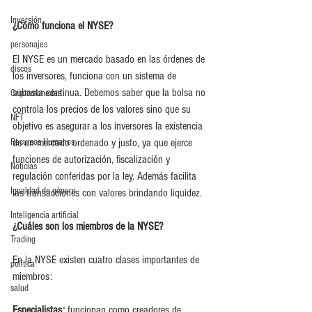
Inversión
¿Cómo funciona el NYSE?
personajes
El NYSE es un mercado basado en las órdenes de 
discos
los inversores, funciona con un sistema de 
subasta continua. Debemos saber que la bolsa no 
Criptomonedas
controla los precios de los valores sino que su 
NFT
objetivo es asegurar a los inversores la existencia 
Recursos Humanos
de un mercado ordenado y justo, ya que ejerce 
funciones de autorización, fiscalización y 
Noticias
regulación conferidas por la ley. Además facilita 
Igualdad de género
las transacciones con valores brindando liquidez.
Inteligencia artificial
¿Cuáles son los miembros de la NYSE?
Trading
En la NYSE existen cuatro clases importantes de 
política
miembros:
salud
Especialistas:
 funcionan como creadores de 