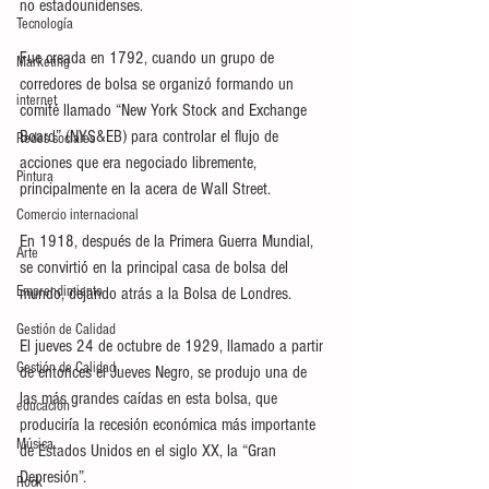
no estadounidenses.
Tecnología
Fue creada en 1792, cuando un grupo de 
Marketing
corredores de bolsa se organizó formando un 
internet
comité llamado “New York Stock and Exchange 
Board” (NYS&EB) para controlar el flujo de 
Redes sociales
acciones que era negociado libremente, 
Pintura
principalmente en la acera de Wall Street.
Comercio internacional
En 1918, después de la Primera Guerra Mundial, 
Arte
se convirtió en la principal casa de bolsa del 
Emprendimiento
mundo, dejando atrás a la Bolsa de Londres.
Gestión de Calidad
El jueves 24 de octubre de 1929, llamado a partir 
Gestión de Calidad
de entonces el Jueves Negro, se produjo una de 
las más grandes caídas en esta bolsa, que 
educación
produciría la recesión económica más importante 
Música
de Estados Unidos en el siglo XX, la “Gran 
Depresión”.
Rock