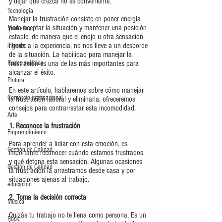
y dejar que crezca no es conveniente.
Tecnología
Manejar la frustración consiste en poner energía 
para aceptar la situación y mantener una posición 
Marketing
estable, de manera que el enojo u otra sensación 
ligada a la experiencia, no nos lleve a un desborde 
internet
de la situación. La habilidad para manejar la 
Redes sociales
frustración es una de las más importantes para 
alcanzar el éxito.
Pintura
En este artículo, hablaremos sobre cómo manejar 
Comercio internacional
la frustración laboral y eliminarla, ofreceremos 
consejos para contrarrestar esta incomodidad. 
Arte
1. Reconoce la frustración
Emprendimiento
Para aprender a lidiar con esta emoción, es 
Gestión de Calidad
importante reconocer cuándo estamos frustrados 
y qué detona esta sensación. Algunas ocasiones 
Gestión de Calidad
la frustración la arrastramos desde casa y por 
situaciones ajenas al trabajo.
educación
2. Toma la decisión correcta
Música
Quizás tu trabajo no te llena como persona. Es un 
Rock