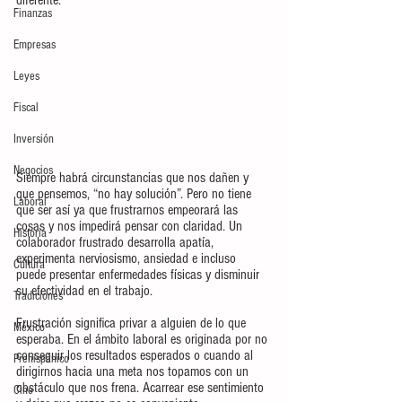
Finanzas
Empresas
Leyes
Fiscal
Inversión
Negocios
Siempre habrá circunstancias que nos dañen y 
que pensemos, “no hay solución”. Pero no tiene 
Laboral
que ser así ya que frustrarnos empeorará las 
cosas y nos impedirá pensar con claridad. Un 
Historia
colaborador frustrado desarrolla apatía, 
experimenta nerviosismo, ansiedad e incluso 
Cultura
puede presentar enfermedades físicas y disminuir 
su efectividad en el trabajo.
Tradiciones
Frustración significa privar a alguien de lo que 
México
esperaba. En el ámbito laboral es originada por no 
conseguir los resultados esperados o cuando al 
Prehispánico
dirigirnos hacia una meta nos topamos con un 
obstáculo que nos frena. Acarrear ese sentimiento 
Cine