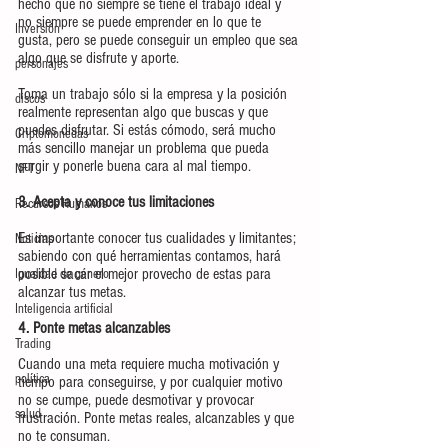
hecho que no siempre se tiene el trabajo ideal y 
no siempre se puede emprender en lo que te 
Inversión
gusta, pero se puede conseguir un empleo que sea 
algo que se disfrute y aporte.
personajes
Toma un trabajo sólo si la empresa y la posición 
discos
realmente representan algo que buscas y que 
puedes disfrutar. Si estás cómodo, será mucho 
Criptomonedas
más sencillo manejar un problema que pueda 
surgir y ponerle buena cara al mal tiempo.
NFT
3. Acepta y conoce tus limitaciones
Recursos Humanos
Es importante conocer tus cualidades y limitantes; 
Noticias
sabiendo con qué herramientas contamos, hará 
posible sacar el mejor provecho de estas para 
Igualdad de género
alcanzar tus metas.
Inteligencia artificial
4. Ponte metas alcanzables
Trading
Cuando una meta requiere mucha motivación y 
política
tiempo para conseguirse, y por cualquier motivo 
no se cumpe, puede desmotivar y provocar 
salud
frustración. Ponte metas reales, alcanzables y que 
no te consuman.