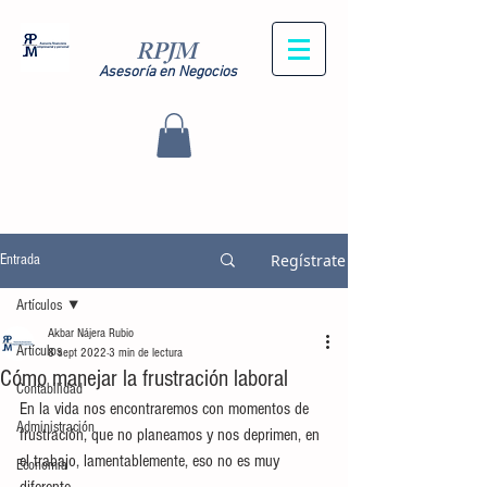
RPJM
Asesoría en Negocios
Regístrate
Entrada
Artículos
Akbar Nájera Rubio
Artículos
8 sept 2022
3 min de lectura
Cómo manejar la frustración laboral
Contabilidad
En la vida nos encontraremos con momentos de 
Administración
frustración, que no planeamos y nos deprimen, en 
el trabajo, lamentablemente, eso no es muy 
Economía
diferente.